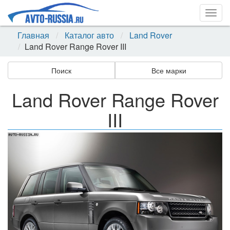
Togg
navig
Главная
Каталог авто
Land Rover
Land Rover Range Rover III
Поиск
Все марки
Land Rover Range Rover
III
Назад
Впер