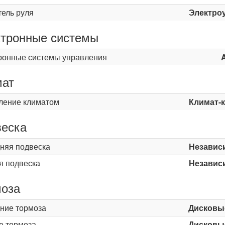
тель руля
Электро
тронные системы
ронные системы управления
мат
ление климатом
Климат-
еска
няя подвеска
Независ
я подвеска
Независ
оза
ние тормоза
Дисковы
е тормоза
Дисковы