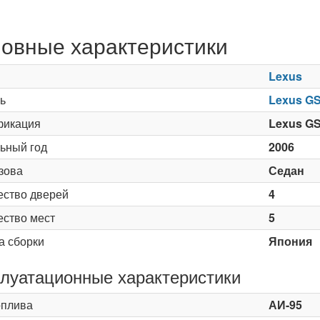
овные характеристики
Lexus
ь
Lexus GS 
икация
Lexus GS 
ьный год
2006
зова
Седан
ество дверей
4
ество мест
5
а сборки
Япония
луатационные характеристики
оплива
АИ-95