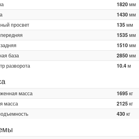
на
1820
мм
а
1430
мм
ный просвет
135
мм
 передняя
1535
мм
 задняя
1510
мм
ная база
2850
мм
тр разворота
10.4
м
са
женная масса
1695
кг
я масса
2125
кг
подъемность
430
кг
емы