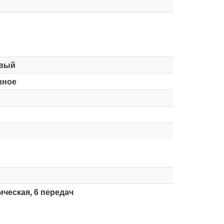
вый
зное
ческая, 6 передач