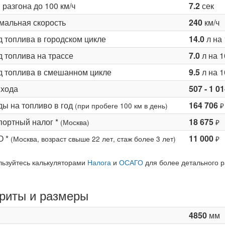
разгона до 100 км/ч
7.2
сек
мальная скорость
240
км/ч
д топлива в городском цикле
14.0
л на 
 топлива на трассе
7.0
л на 1
д топлива в смешанном цикле
9.5
л на 1
 хода
507 - 1 0
ды на топливо в год
164 706
(при пробеге 100 км в день)
₽
портный налог *
18 675
(Москва)
₽
О *
11 000
(Москва, возраст свыше 22 лет, стаж более 3 лет)
₽
льзуйтесь калькуляторами
Налога
и
ОСАГО
для более детального р
риты и размеры
4850
мм