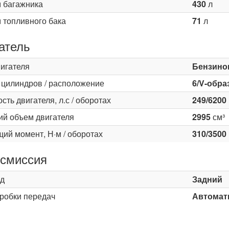
 багажника
430
л
 топливного бака
71
л
атель
вигателя
Бензино
 цилиндров / расположение
6/V-обра
ть двигателя, л.с / оборотах
249/6200
ий объем двигателя
2995
см³
ий момент, Н·м / оборотах
310/3500
смиссия
д
Задний
оробки передач
Автомати
ь