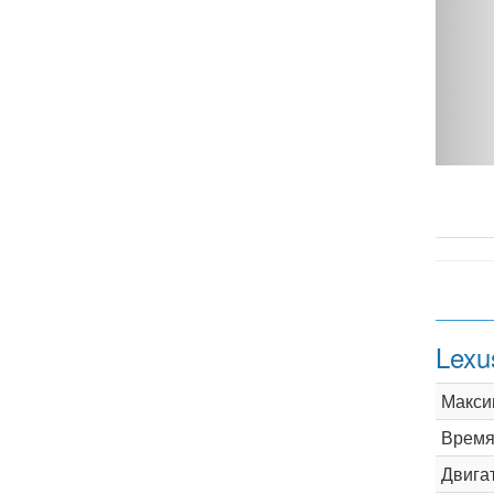
 - фото 1
Lexu
Макси
Время 
Двига