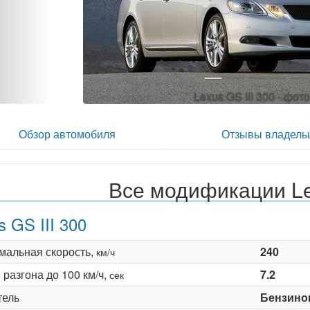
Lexus GS III 300 - фото
Обзор автомобиля
Отзывы владель
Все модификации Lex
s GS III 300
мальная скорость,
240
км/ч
разгона до 100 км/ч,
7.2
сек
тель
Бензино