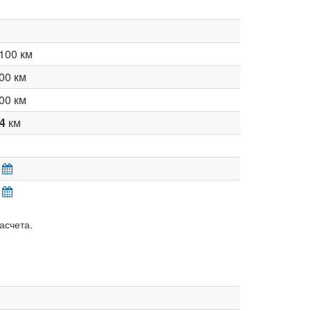
100 км
00 км
00 км
14
км
асчета.