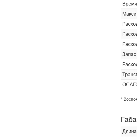
Время 
Макси
Расхо
Расход
Расхо
Запас
Расхо
Транс
ОСАГ
* Воспо
Габа
Длина