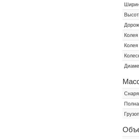
Шири
Высот
Дорож
Колея
Колея
Колес
Диаме
Мас
Снаря
Полна
Грузо
Объ