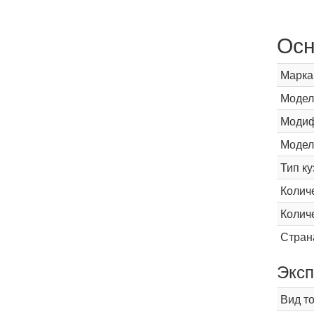
Осн
Марка
Модел
Модиф
Модел
Тип ку
Колич
Колич
Стран
Эксп
Вид т