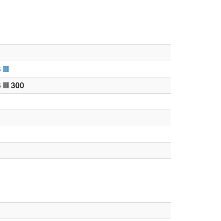
III
III 300