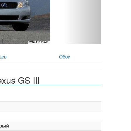
 2
цев
Обои
us GS III
вый