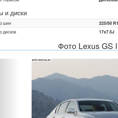
 и диски
р шин
225/50 R
р дисков
17x7.5J
Фото Lexus GS I
Назад