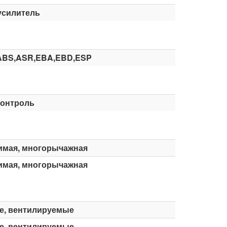
усилитель
ABS,ASR,EBA,EBD,ESP
контроль
имая, многорычажная
имая, многорычажная
е, вентилируемые
е, вентилируемые