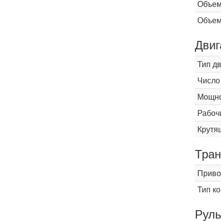
Объем
Объем
Двиг
Тип д
Число
Мощнос
Рабоч
Крутящ
Тран
Приво
Тип к
Рул