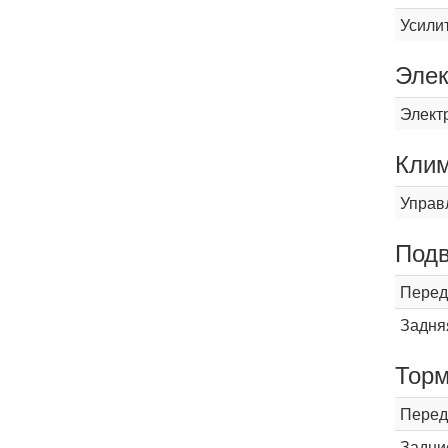
Усили
Элек
Элект
Кли
Управ
Подв
Перед
Задня
Торм
Перед
Задни