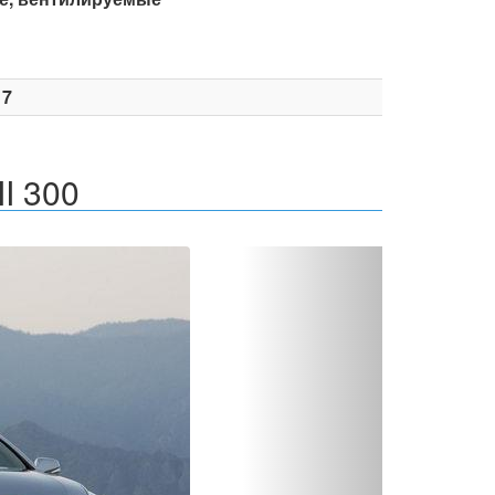
17
II 300
Вперед