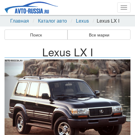
Togg
navig
Главная
Каталог авто
Lexus
Lexus LX I
Поиск
Все марки
Lexus LX I
Назад
Впер