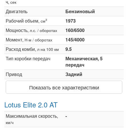
ч,
сек
Двигатель
Бензиновый
Рабочий объем,
1973
3
см
Мощность,
160/6500
л.с. / оборотах
Момент,
145/4000
Н·м / оборотах
Расход комби,
9.5
л на 100 км
Тип коробки передач
Механическая, 5
передач
Привод
Задний
Показать все характеристики
Lotus Elite 2.0 AT
Максимальная скорость,
-
км/ч