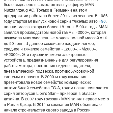
было выделено в самостоятельную фирму MAN
Nutzfahrzeug AG. Только в Германии на этом
предприятии работало более 20 тысяч человек. В 1986
году стартовал выпуск новой серии тяжелых авто
F90
,
полная масса которых более 18 тонн. В 90-е годы MAN
занялся производством новой гаммы «2000», которая
включала многочисленные модели полной массой от 6
до 50 тонн. В данное семейство входили легкое,
среднее и тяжелое семейства «L2000», «M2000»,
«F2000». Эти грузовики имели электронные
устройства, предназначенные для регулирования
работы мотора, положения сиденья водителя,
пневматической подвески, противобуксовочной
системы и прочего. В 2000-м году компания
презентовала новое семейство коммерческих
автомобилей семейства TG-A, годом позже появляется
серия автобусов Lion’s Star – призеров в области
дизайна. В 2007 году грузовик MAN занял первое место
в Ралли Дакар. В 2011-м компания MAN объявила о
начале строительства своего завода в России