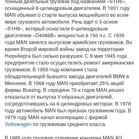
тонным дизельный грузовик под названием «S1H6»,
оснащенный 6-цилиндровым двигателем. В 1931 году
MAN объявил о старте выпуска мощнейшего во всем
мире грузового автомобиля. Речь идет о 3-осном
«S1H6», который оснастили 6-цилиндровым
двигателем «D4086B» мощностью в 150 л.с. С 1935
года MAN занялся выпуском армейских грузовиков. Во
время Второй мировой войны завод на территории
Нюрнберга был сильно разрушен. С 8 мая 1945 года
предприятие стало осуществлять ремонт американских
грузовиков. В 1955 году компания стала
обладательницей бывшего завода двигателей BMW в
Мюнхене. В 1968 году MAN приобретает 25% акций
фирмы Bussing. В середине 70-х годов MAN решил
отказаться от выпуска V-образных двигателей,
сосредоточившись на 6-цилиндровых моторах. В 1978
году автомобиль MAN был признан грузовиком года. В
1979 году MAN начал кооперацию с фирмой
Volkswagen
по грузовикам среднего класса.
В 1985 году грузовое отделение концерна MAN AG