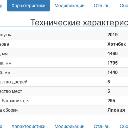
р
Характеристики
Модификации
Отзывы
Обо
Технические характерис
ыпуска
2019
зова
Хэтчбек
,
4460
мм
на,
1795
мм
а,
1440
мм
ество дверей
5
ество мест
5
 багажника,
295
л
а сборки
Япония
р
Характеристики
Модификации
Отзывы
Обо