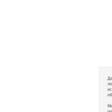
Да
ло
ис
об
Мы
по