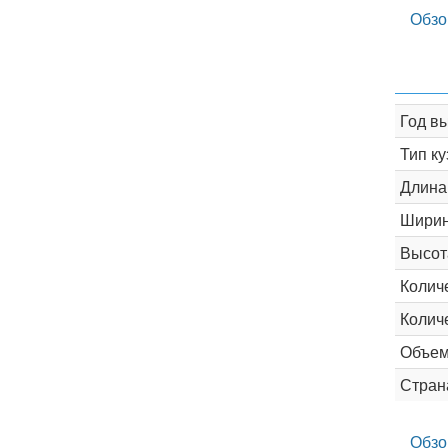
Обзо
Год в
Тип ку
Длина
Шири
Высот
Колич
Колич
Объем
Стран
Обзо