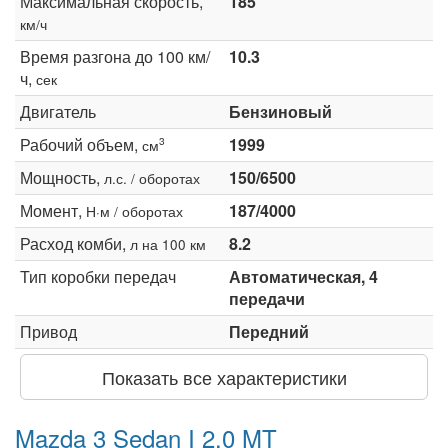
Максимальная скорость,
185
км/ч
Время разгона до 100 км/
10.3
ч,
сек
Двигатель
Бензиновый
Рабочий объем,
1999
3
см
Мощность,
150/6500
л.с. / оборотах
Момент,
187/4000
Н·м / оборотах
Расход комби,
8.2
л на 100 км
Тип коробки передач
Автоматическая, 4
передачи
Привод
Передний
Показать все характеристики
Mazda 3 Sedan I 2.0 MT