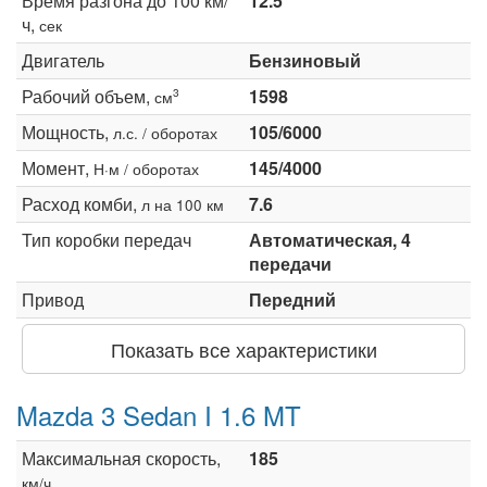
Время разгона до 100 км/
12.5
ч,
сек
Двигатель
Бензиновый
Рабочий объем,
1598
3
см
Мощность,
105/6000
л.с. / оборотах
Момент,
145/4000
Н·м / оборотах
Расход комби,
7.6
л на 100 км
Тип коробки передач
Автоматическая, 4
передачи
Привод
Передний
Показать все характеристики
Mazda 3 Sedan I 1.6 MT
Максимальная скорость,
185
км/ч