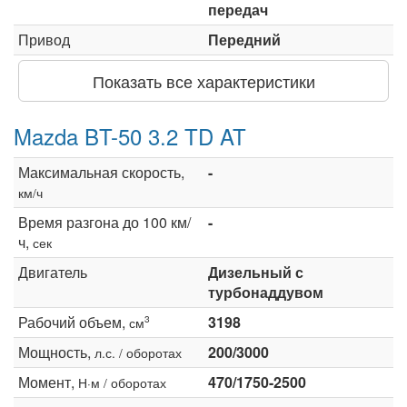
передач
Привод
Передний
Показать все характеристики
Mazda BT-50 3.2 TD AT
Максимальная скорость,
-
км/ч
Время разгона до 100 км/
-
ч,
сек
Двигатель
Дизельный с
турбонаддувом
Рабочий объем,
3198
3
см
Мощность,
200/3000
л.с. / оборотах
Момент,
470/1750-2500
Н·м / оборотах