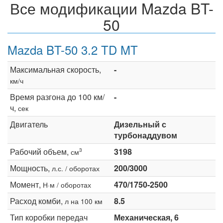
Все модификации Mazda BT-
50
Mazda BT-50 3.2 TD MT
Максимальная скорость,
-
км/ч
Время разгона до 100 км/
-
ч,
сек
Двигатель
Дизельный с
турбонаддувом
Рабочий объем,
3198
3
см
Мощность,
200/3000
л.с. / оборотах
Момент,
470/1750-2500
Н·м / оборотах
Расход комби,
8.5
л на 100 км
Тип коробки передач
Механическая, 6