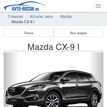
Togg
navig
Главная
Каталог авто
Mazda
Mazda CX-9 I
Поиск
Все марки
Mazda CX-9 I
Назад
Впер