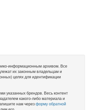
рико-информационным архивом. Все
длежат их законным владельцам и
онных) целях для идентификации
и указанных брендов. Весь контент
ладателем какого-либо материала и
напишите нам через
форму обратной
лим его.