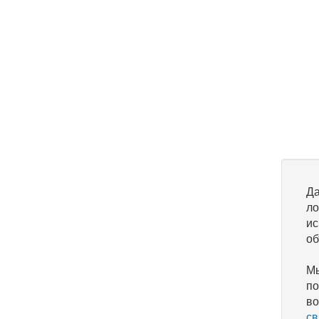
Да
ло
ис
об
Мы
по
во
св