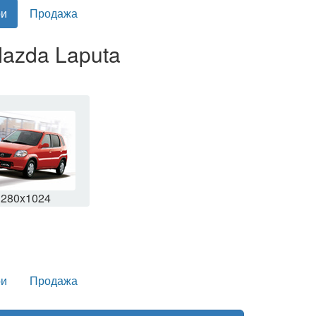
и
Продажа
azda Laputa
1280x1024
и
Продажа