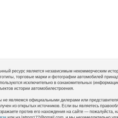
нный ресурс является независимым некоммерческим исто
готипы, торговые марки и фотографии автомобилей прина
пользуются исключительно в ознакомительных (информаци
ъектов истории автомобилестроения.
 не являемся официальными дилерами или представителям
лучен из открытых источников. Если вы являетесь правооб
зражаете против его нахождения на сайте — пожалуйста, 
язи
или на latrom177@gmail.com, и мы незамедлительно уда