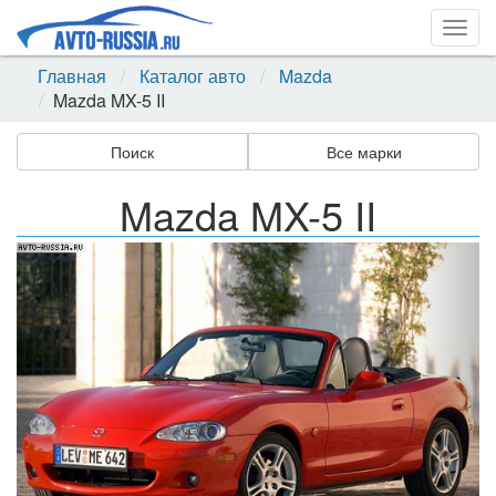
Togg
navig
Главная
Каталог авто
Mazda
Mazda MX-5 II
Поиск
Все марки
Mazda MX-5 II
Назад
Впер