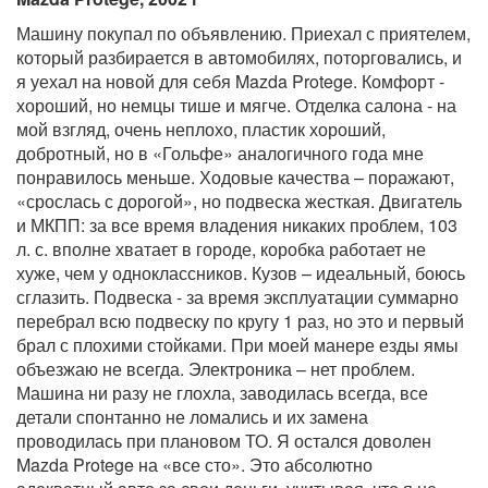
Машину покупал по объявлению. Приехал с приятелем,
который разбирается в автомобилях, поторговались, и
я уехал на новой для себя Mazda Protege. Комфорт -
хороший, но немцы тише и мягче. Отделка салона - на
мой взгляд, очень неплохо, пластик хороший,
добротный, но в «Гольфе» аналогичного года мне
понравилось меньше. Ходовые качества – поражают,
«срослась с дорогой», но подвеска жесткая. Двигатель
и МКПП: за все время владения никаких проблем, 103
л. с. вполне хватает в городе, коробка работает не
хуже, чем у одноклассников. Кузов – идеальный, боюсь
сглазить. Подвеска - за время эксплуатации суммарно
перебрал всю подвеску по кругу 1 раз, но это и первый
брал с плохими стойками. При моей манере езды ямы
объезжаю не всегда. Электроника – нет проблем.
Машина ни разу не глохла, заводилась всегда, все
детали спонтанно не ломались и их замена
проводилась при плановом ТО. Я остался доволен
Mazda Protege на «все сто». Это абсолютно