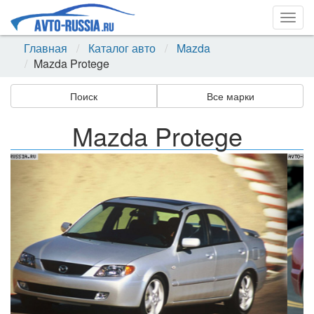
Togg
navig
Главная
Каталог авто
Mazda
Mazda Protege
Поиск
Все марки
Mazda Protege
Назад
Впер