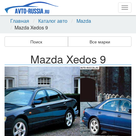
Togg
navig
Главная
Каталог авто
Mazda
Mazda Xedos 9
Поиск
Все марки
Mazda Xedos 9
Назад
Впер