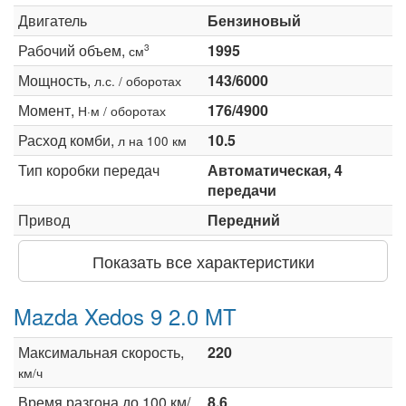
Двигатель
Бензиновый
Рабочий объем,
1995
3
см
Мощность,
143/6000
л.с. / оборотах
Момент,
176/4900
Н·м / оборотах
Расход комби,
10.5
л на 100 км
Тип коробки передач
Автоматическая, 4
передачи
Привод
Передний
Показать все характеристики
Mazda Xedos 9 2.0 MT
Максимальная скорость,
220
км/ч
Время разгона до 100 км/
8.6