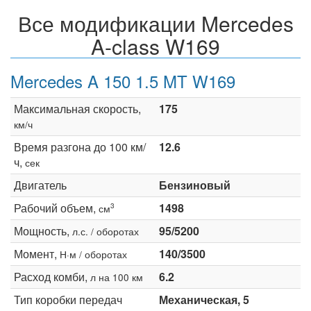
Все модификации Mercedes
A-class W169
Mercedes A 150 1.5 MT W169
Максимальная скорость,
175
км/ч
Время разгона до 100 км/
12.6
ч,
сек
Двигатель
Бензиновый
Рабочий объем,
1498
3
см
Мощность,
95/5200
л.с. / оборотах
Момент,
140/3500
Н·м / оборотах
Расход комби,
6.2
л на 100 км
Тип коробки передач
Механическая, 5