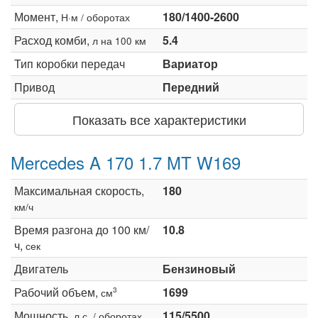
Момент,
180/1400-2600
Н·м / оборотах
Расход комби,
5.4
л на 100 км
Тип коробки передач
Вариатор
Привод
Передний
Показать все характеристики
Mercedes A 170 1.7 MT W169
Максимальная скорость,
180
км/ч
Время разгона до 100 км/
10.8
ч,
сек
Двигатель
Бензиновый
Рабочий объем,
1699
3
см
Мощность,
115/5500
л.с. / оборотах