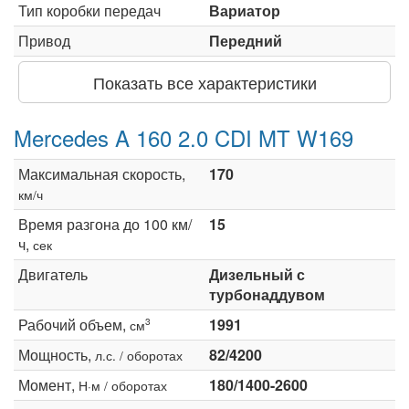
Тип коробки передач
Вариатор
Привод
Передний
Показать все характеристики
Mercedes A 160 2.0 CDI MT W169
Максимальная скорость,
170
км/ч
Время разгона до 100 км/
15
ч,
сек
Двигатель
Дизельный с
турбонаддувом
Рабочий объем,
1991
3
см
Мощность,
82/4200
л.с. / оборотах
Момент,
180/1400-2600
Н·м / оборотах