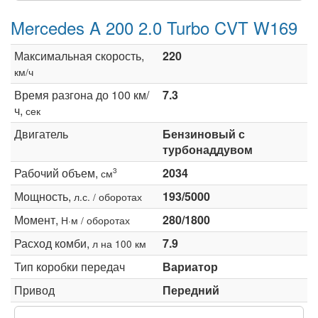
Mercedes A 200 2.0 Turbo CVT W169
Максимальная скорость,
220
км/ч
Время разгона до 100 км/
7.3
ч,
сек
Двигатель
Бензиновый с
турбонаддувом
Рабочий объем,
2034
3
см
Мощность,
193/5000
л.с. / оборотах
Момент,
280/1800
Н·м / оборотах
Расход комби,
7.9
л на 100 км
Тип коробки передач
Вариатор
Привод
Передний