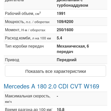
турбонаддувом
Рабочий объем,
1991
3
см
Мощность,
109/4200
л.с. / оборотах
Момент,
250/1600
Н·м / оборотах
Расход комби,
5.4
л на 100 км
Тип коробки передач
Механическая, 6
передач
Привод
Передний
Показать все характеристики
Mercedes A 180 2.0 CDI CVT W169
Максимальная скорость,
-
км/ч
Время разгона до 100 км/
10.8