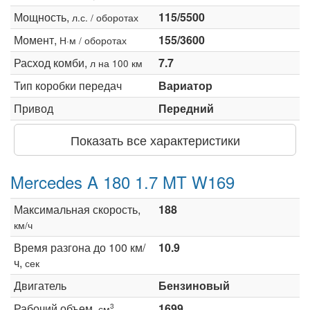
Мощность,
115/5500
л.с. / оборотах
Момент,
155/3600
Н·м / оборотах
Расход комби,
7.7
л на 100 км
Тип коробки передач
Вариатор
Привод
Передний
Показать все характеристики
Mercedes A 180 1.7 MT W169
Максимальная скорость,
188
км/ч
Время разгона до 100 км/
10.9
ч,
сек
Двигатель
Бензиновый
Рабочий объем,
1699
3
см