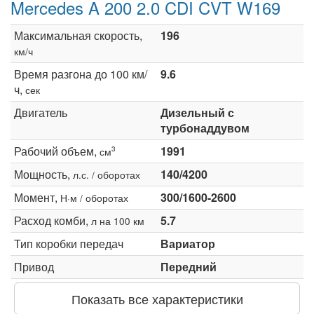
Mercedes A 200 2.0 CDI CVT W169
Максимальная скорость,
196
км/ч
Время разгона до 100 км/
9.6
ч,
сек
Двигатель
Дизельный с
турбонаддувом
Рабочий объем,
1991
3
см
Мощность,
140/4200
л.с. / оборотах
Момент,
300/1600-2600
Н·м / оборотах
Расход комби,
5.7
л на 100 км
Тип коробки передач
Вариатор
Привод
Передний
Показать все характеристики