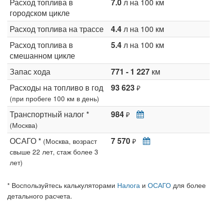
Расход топлива в
7.0
л на 100 км
городском цикле
Расход топлива на трассе
4.4
л на 100 км
Расход топлива в
5.4
л на 100 км
смешанном цикле
Запас хода
771 - 1 227
км
Расходы на топливо в год
93 623
₽
(при пробеге 100 км в день)
Транспортный налог *
984
₽
(Москва)
ОСАГО *
7 570
(Москва, возраст
₽
свыше 22 лет, стаж более 3
лет)
* Воспользуйтесь калькуляторами
Налога
и
ОСАГО
для более
детального расчета.