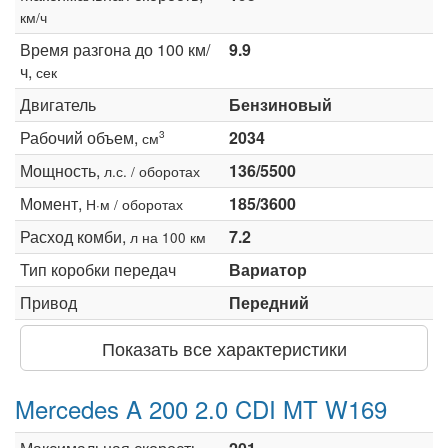
км/ч
Время разгона до 100 км/
9.9
ч,
сек
Двигатель
Бензиновый
Рабочий объем,
2034
3
см
Мощность,
136/5500
л.с. / оборотах
Момент,
185/3600
Н·м / оборотах
Расход комби,
7.2
л на 100 км
Тип коробки передач
Вариатор
Привод
Передний
Показать все характеристики
Mercedes A 200 2.0 CDI MT W169