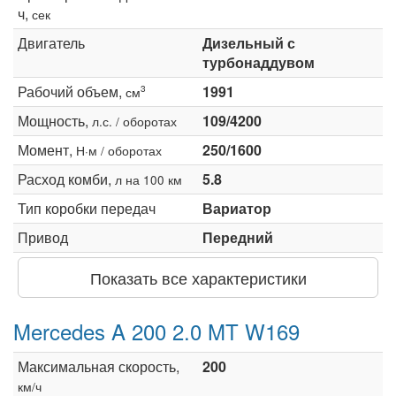
ч,
сек
Двигатель
Дизельный с
турбонаддувом
Рабочий объем,
1991
3
см
Мощность,
109/4200
л.с. / оборотах
Момент,
250/1600
Н·м / оборотах
Расход комби,
5.8
л на 100 км
Тип коробки передач
Вариатор
Привод
Передний
Показать все характеристики
Mercedes A 200 2.0 MT W169
Максимальная скорость,
200
км/ч