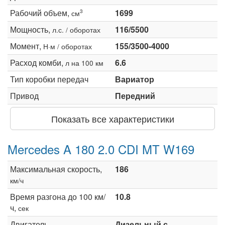
Рабочий объем,
1699
3
см
Мощность,
116/5500
л.с. / оборотах
Момент,
155/3500-4000
Н·м / оборотах
Расход комби,
6.6
л на 100 км
Тип коробки передач
Вариатор
Привод
Передний
Показать все характеристики
Mercedes A 180 2.0 CDI MT W169
Максимальная скорость,
186
км/ч
Время разгона до 100 км/
10.8
ч,
сек
Двигатель
Дизельный с