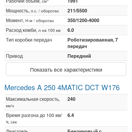
Рабочий объем,
1991
см
Мощность,
211/5500
л.с. / оборотах
Момент,
350/1200-4000
Н·м / оборотах
Расход комби,
6.0
л на 100 км
Тип коробки передач
Роботизированная, 7
передач
Привод
Передний
Показать все характеристики
Mercedes A 250 4MATIC DCT W176
Максимальная скорость,
240
км/ч
Время разгона до 100 км/
6.4
ч,
сек
Двигатель
Бензиновый с