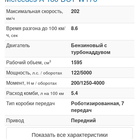
Максимальная скорость,
202
км/ч
Время разгона до 100 км/
8.6
ч,
сек
Двигатель
Бензиновый с
турбонаддувом
Рабочий объем,
1595
3
см
Мощность,
122/5000
л.с. / оборотах
Момент,
200/1250-4000
Н·м / оборотах
Расход комби,
5.4
л на 100 км
Тип коробки передач
Роботизированная, 7
передач
Привод
Передний
Показать все характеристики