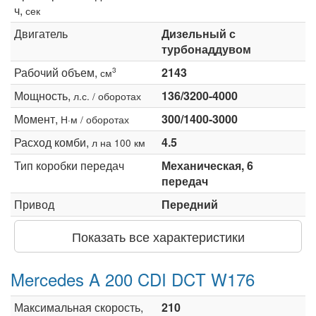
ч,
сек
Двигатель
Дизельный с
турбонаддувом
Рабочий объем,
2143
3
см
Мощность,
136/3200-4000
л.с. / оборотах
Момент,
300/1400-3000
Н·м / оборотах
Расход комби,
4.5
л на 100 км
Тип коробки передач
Механическая, 6
передач
Привод
Передний
Показать все характеристики
Mercedes A 200 CDI DCT W176
Максимальная скорость,
210