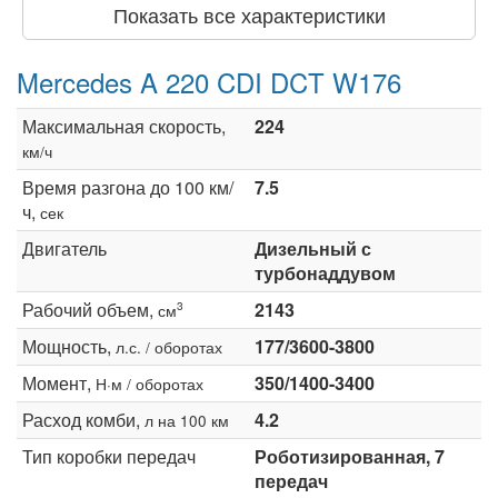
Показать все характеристики
Mercedes A 220 CDI DCT W176
Максимальная скорость,
224
км/ч
Время разгона до 100 км/
7.5
ч,
сек
Двигатель
Дизельный с
турбонаддувом
Рабочий объем,
2143
3
см
Мощность,
177/3600-3800
л.с. / оборотах
Момент,
350/1400-3400
Н·м / оборотах
Расход комби,
4.2
л на 100 км
Тип коробки передач
Роботизированная, 7
передач