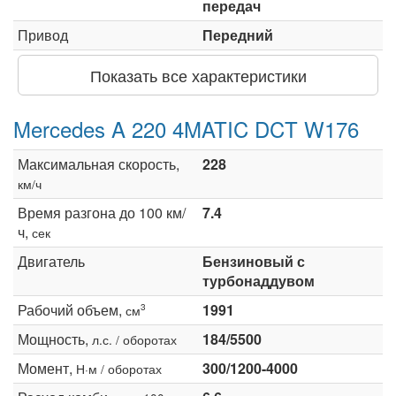
передач
Привод
Передний
Показать все характеристики
Mercedes A 220 4MATIC DCT W176
Максимальная скорость,
228
км/ч
Время разгона до 100 км/
7.4
ч,
сек
Двигатель
Бензиновый с
турбонаддувом
Рабочий объем,
1991
3
см
Мощность,
184/5500
л.с. / оборотах
Момент,
300/1200-4000
Н·м / оборотах