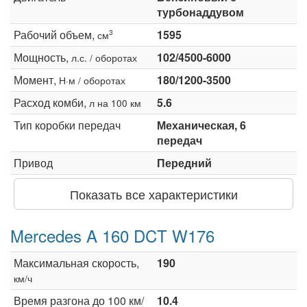
турбонаддувом
Рабочий объем,
1595
3
см
Мощность,
102/4500-6000
л.с. / оборотах
Момент,
180/1200-3500
Н·м / оборотах
Расход комби,
5.6
л на 100 км
Тип коробки передач
Механическая, 6
передач
Привод
Передний
Показать все характеристики
Mercedes A 160 DCT W176
Максимальная скорость,
190
км/ч
Время разгона до 100 км/
10.4