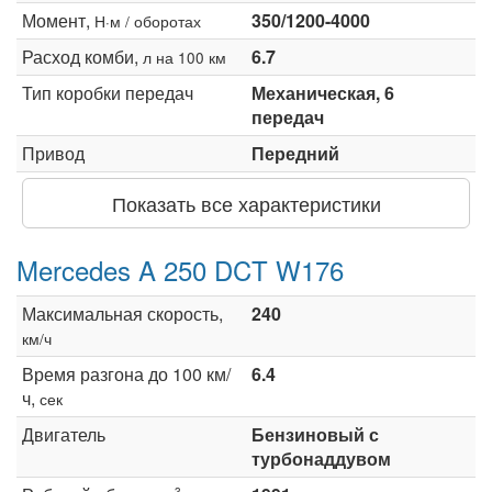
Момент,
350/1200-4000
Н·м / оборотах
Расход комби,
6.7
л на 100 км
Тип коробки передач
Механическая, 6
передач
Привод
Передний
Показать все характеристики
Mercedes A 250 DCT W176
Максимальная скорость,
240
км/ч
Время разгона до 100 км/
6.4
ч,
сек
Двигатель
Бензиновый с
турбонаддувом
3