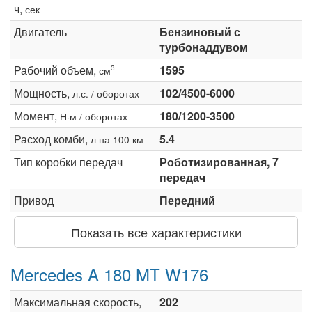
ч,
сек
Двигатель
Бензиновый с
турбонаддувом
Рабочий объем,
1595
3
см
Мощность,
102/4500-6000
л.с. / оборотах
Момент,
180/1200-3500
Н·м / оборотах
Расход комби,
5.4
л на 100 км
Тип коробки передач
Роботизированная, 7
передач
Привод
Передний
Показать все характеристики
Mercedes A 180 MT W176
Максимальная скорость,
202