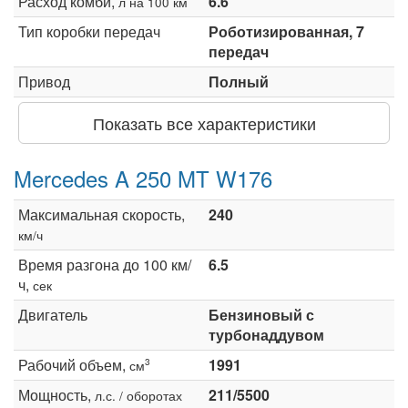
Расход комби,
6.6
л на 100 км
Тип коробки передач
Роботизированная, 7
передач
Привод
Полный
Показать все характеристики
Mercedes A 250 MT W176
Максимальная скорость,
240
км/ч
Время разгона до 100 км/
6.5
ч,
сек
Двигатель
Бензиновый с
турбонаддувом
Рабочий объем,
1991
3
см
Мощность,
211/5500
л.с. / оборотах