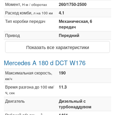
Момент,
260/1750-2500
Н·м / оборотах
Расход комби,
4.1
л на 100 км
Тип коробки передач
Механическая, 6
передач
Привод
Передний
Показать все характеристики
Mercedes A 180 d DCT W176
Максимальная скорость,
190
км/ч
Время разгона до 100 км/
11.3
ч,
сек
Двигатель
Дизельный с
турбонаддувом
3