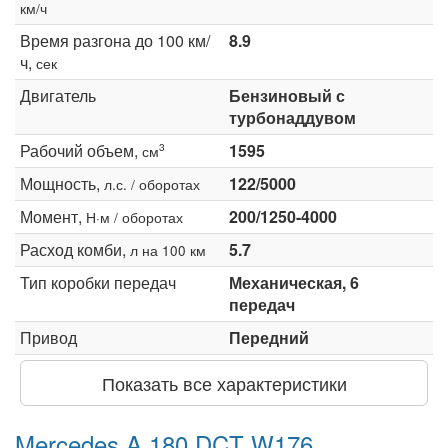
км/ч
Время разгона до 100 км/
8.9
ч,
сек
Двигатель
Бензиновый с
турбонаддувом
Рабочий объем,
1595
3
см
Мощность,
122/5000
л.с. / оборотах
Момент,
200/1250-4000
Н·м / оборотах
Расход комби,
5.7
л на 100 км
Тип коробки передач
Механическая, 6
передач
Привод
Передний
Показать все характеристики
Mercedes A 180 DCT W176