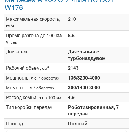
W176
Максимальная скорость,
210
км/ч
Время разгона до 100 км/
8.8
ч,
сек
Двигатель
Дизельный с
турбонаддувом
Рабочий объем,
2143
3
см
Мощность,
136/3200-4000
л.с. / оборотах
Момент,
300/1400-3000
Н·м / оборотах
Расход комби,
4.9
л на 100 км
Тип коробки передач
Роботизированная, 7
передач
Привод
Полный