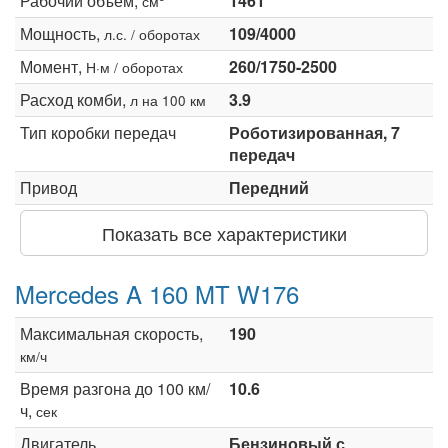
Рабочий объем,
1461
см
Мощность,
109/4000
л.с. / оборотах
Момент,
260/1750-2500
Н·м / оборотах
Расход комби,
3.9
л на 100 км
Тип коробки передач
Роботизированная, 7
передач
Привод
Передний
Показать все характеристики
Mercedes A 160 MT W176
Максимальная скорость,
190
км/ч
Время разгона до 100 км/
10.6
ч,
сек
Двигатель
Бензиновый с