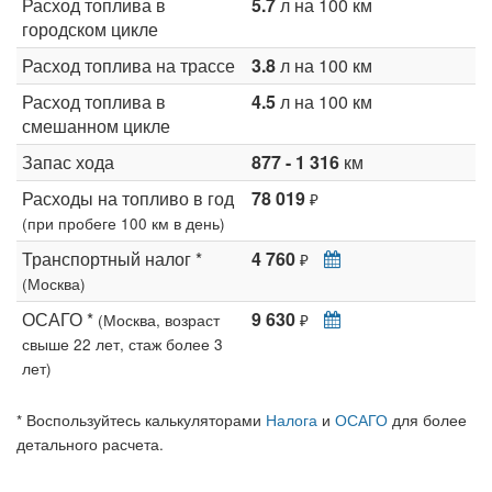
Расход топлива в
5.7
л на 100 км
городском цикле
Расход топлива на трассе
3.8
л на 100 км
Расход топлива в
4.5
л на 100 км
смешанном цикле
Запас хода
877 - 1 316
км
Расходы на топливо в год
78 019
₽
(при пробеге 100 км в день)
Транспортный налог *
4 760
₽
(Москва)
ОСАГО *
9 630
(Москва, возраст
₽
свыше 22 лет, стаж более 3
лет)
* Воспользуйтесь калькуляторами
Налога
и
ОСАГО
для более
детального расчета.