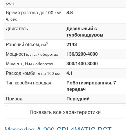
км/ч
Время разгона до 100 км/
8.8
ч,
сек
Двигатель
Дизельный с
турбонаддувом
Рабочий объем,
2143
3
см
Мощность,
136/3200-4000
л.с. / оборотах
Момент,
300/1400-3000
Н·м / оборотах
Расход комби,
4.1
л на 100 км
Тип коробки передач
Роботизированная, 7
передач
Привод
Передний
Показать все характеристики
Mercedes A 200 CDI 4MATIC DCT