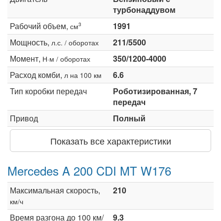
турбонаддувом
Рабочий объем,
1991
3
см
Мощность,
211/5500
л.с. / оборотах
Момент,
350/1200-4000
Н·м / оборотах
Расход комби,
6.6
л на 100 км
Тип коробки передач
Роботизированная, 7
передач
Привод
Полный
Показать все характеристики
Mercedes A 200 CDI MT W176
Максимальная скорость,
210
км/ч
Время разгона до 100 км/
9.3