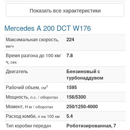
Показать все характеристики
Mercedes A 200 DCT W176
Максимальная скорость,
224
км/ч
Время разгона до 100 км/
7.8
ч,
сек
Двигатель
Бензиновый с
турбонаддувом
Рабочий объем,
1595
3
см
Мощность,
156/5300
л.с. / оборотах
Момент,
250/1250-4000
Н·м / оборотах
Расход комби,
5.4
л на 100 км
Тип коробки передач
Роботизированная, 7