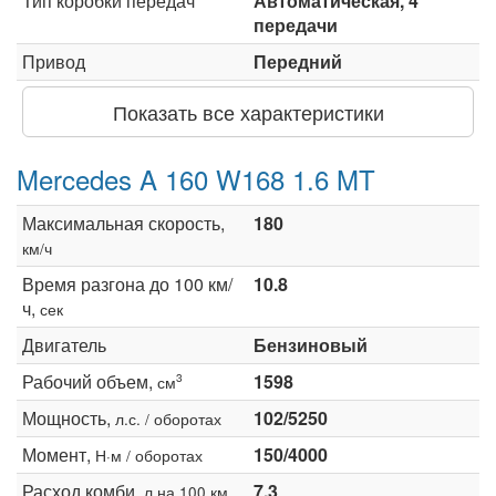
Тип коробки передач
Автоматическая, 4
передачи
Привод
Передний
Показать все характеристики
Mercedes A 160 W168 1.6 MT
Максимальная скорость,
180
км/ч
Время разгона до 100 км/
10.8
ч,
сек
Двигатель
Бензиновый
Рабочий объем,
1598
3
см
Мощность,
102/5250
л.с. / оборотах
Момент,
150/4000
Н·м / оборотах
Расход комби,
7.3
л на 100 км