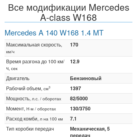
Все модификации Mercedes
A-class W168
Mercedes A 140 W168 1.4 MT
Максимальная скорость,
170
км/ч
Время разгона до 100 км/
12.9
ч,
сек
Двигатель
Бензиновый
Рабочий объем,
1397
3
см
Мощность,
82/5000
л.с. / оборотах
Момент,
130/3750
Н·м / оборотах
Расход комби,
7.1
л на 100 км
Тип коробки передач
Механическая, 5
передач