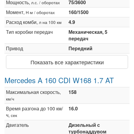
Мощность,
75/3600
л.с. / оборотах
Момент,
160/1500
Н·м / оборотах
Расход комби,
4.9
л на 100 км
Тип коробки передач
Механическая, 5
передач
Привод
Передний
Показать все характеристики
Mercedes A 160 CDI W168 1.7 AT
Максимальная скорость,
158
км/ч
Время разгона до 100 км/
16.0
ч,
сек
Двигатель
Дизельный с
турбонаддувом