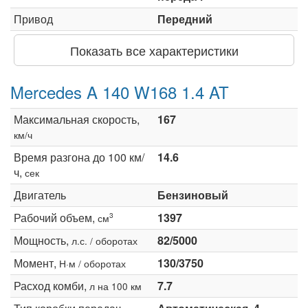
Привод
Передний
Показать все характеристики
Mercedes A 140 W168 1.4 AT
Максимальная скорость,
167
км/ч
Время разгона до 100 км/
14.6
ч,
сек
Двигатель
Бензиновый
Рабочий объем,
1397
3
см
Мощность,
82/5000
л.с. / оборотах
Момент,
130/3750
Н·м / оборотах
Расход комби,
7.7
л на 100 км