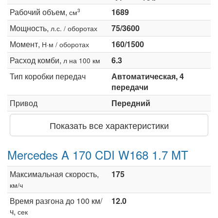
Рабочий объем,
1689
3
см
Мощность,
75/3600
л.с. / оборотах
Момент,
160/1500
Н·м / оборотах
Расход комби,
6.3
л на 100 км
Тип коробки передач
Автоматическая, 4
передачи
Привод
Передний
Показать все характеристики
Mercedes A 170 CDI W168 1.7 MT
Максимальная скорость,
175
км/ч
Время разгона до 100 км/
12.0
ч,
сек