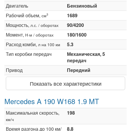
Двигатель
Бензиновый
Рабочий объем,
1689
3
см
Мощность,
90/4200
л.с. / оборотах
Момент,
180/1600
Н·м / оборотах
Расход комби,
5.3
л на 100 км
Тип коробки передач
Механическая, 5
передач
Привод
Передний
Показать все характеристики
Mercedes A 190 W168 1.9 MT
Максимальная скорость,
198
км/ч
Время разгона до 100 км/
8.8