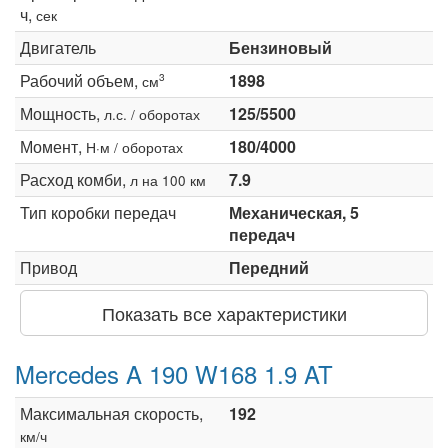
ч,
сек
Двигатель
Бензиновый
Рабочий объем,
1898
3
см
Мощность,
125/5500
л.с. / оборотах
Момент,
180/4000
Н·м / оборотах
Расход комби,
7.9
л на 100 км
Тип коробки передач
Механическая, 5
передач
Привод
Передний
Показать все характеристики
Mercedes A 190 W168 1.9 AT
Максимальная скорость,
192
км/ч