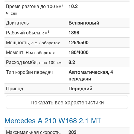
Время разгона до 100 км/
10.2
ч,
сек
Двигатель
Бензиновый
Рабочий объем,
1898
3
см
Мощность,
125/5500
л.с. / оборотах
Момент,
180/4000
Н·м / оборотах
Расход комби,
8.2
л на 100 км
Тип коробки передач
Автоматическая, 4
передачи
Привод
Передний
Показать все характеристики
Mercedes A 210 W168 2.1 MT
Максимальная скорость,
203