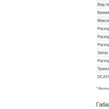
Вид т
Время 
Макси
Расхо
Расход
Расхо
Запас
Расхо
Транс
ОСАГ
* Воспо
Габа