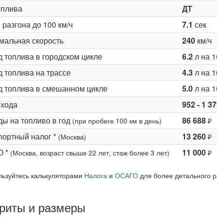
оплива
ДТ
разгона до 100 км/ч
7.1
сек
мальная скорость
240
км/ч
д топлива в городском цикле
6.2
л на 1
 топлива на трассе
4.3
л на 1
д топлива в смешанном цикле
5.0
л на 1
 хода
952 - 1 3
ды на топливо в год
86 688
(при пробеге 100 км в день)
₽
портный налог *
13 260
(Москва)
₽
О *
11 000
(Москва, возраст свыше 22 лет, стаж более 3 лет)
₽
льзуйтесь калькуляторами
Налога
и
ОСАГО
для более детального р
риты и размеры