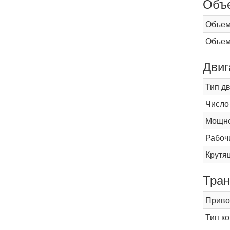
Объ
Объем
Объем
Двиг
Тип д
Число
Мощнос
Рабоч
Крутящ
Тран
Приво
Тип к