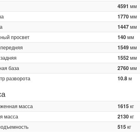
4591
мм
на
1770
мм
а
1447
мм
ный просвет
140
мм
 передняя
1549
мм
 задняя
1552
мм
ная база
2760
мм
тр разворота
10.8
м
са
женная масса
1615
кг
я масса
2130
кг
подъемность
515
кг