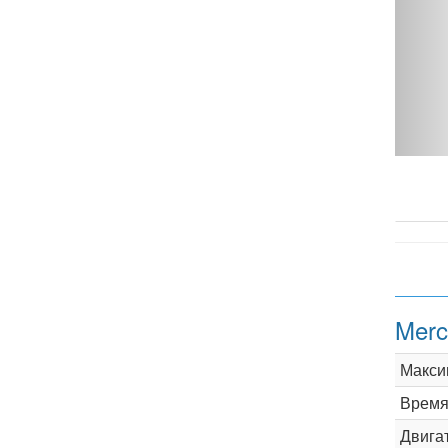
T W204 - фото 1
Merc
Макси
Время 
Двига