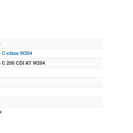
s
 C-class W204
 C 250 CDI AT W204
я