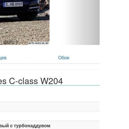
 - фото 2
цев
Обои
s C-class W204
вый c турбонаддувом