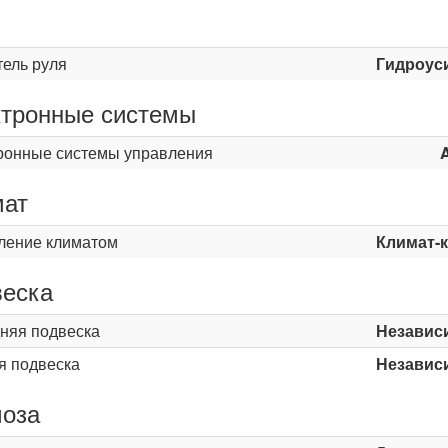
ь
тель руля
Гидроус
тронные системы
ронные системы управления
мат
ление климатом
Климат-
еска
няя подвеска
Независ
я подвеска
Независ
оза