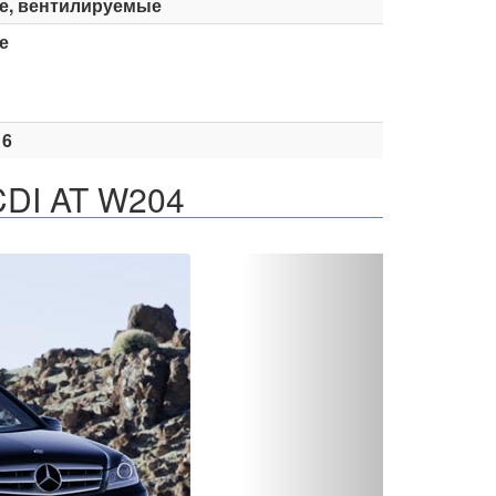
е, вентилируемые
е
16
CDI AT W204
Вперед