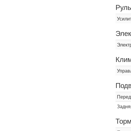
Рул
Усили
Элек
Элект
Кли
Управ
Подв
Перед
Задня
Торм