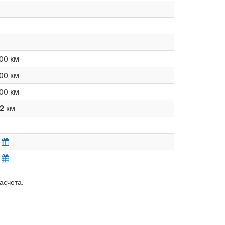
00 км
00 км
00 км
72
км
асчета.