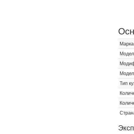
Осн
Марка
Модел
Модиф
Модел
Тип ку
Колич
Колич
Стран
Эксп