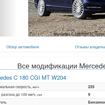
Mercedes C 250 CDI AT W204
Обзор автомобиля
Отзывы владель
Все модификации Mercede
edes C 180 CGI MT W204
мальная скорость,
225
км/ч
разгона до 100 км/ч,
9
сек
тель
Бензино