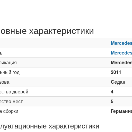
овные характеристики
Mercede
ь
Mercedes
икация
Mercedes
ьный год
2011
зова
Седан
ество дверей
4
ество мест
5
а сборки
Германи
луатационные характеристики