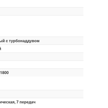
ый c турбонаддувом
й
-1800
ческая, 7 передач