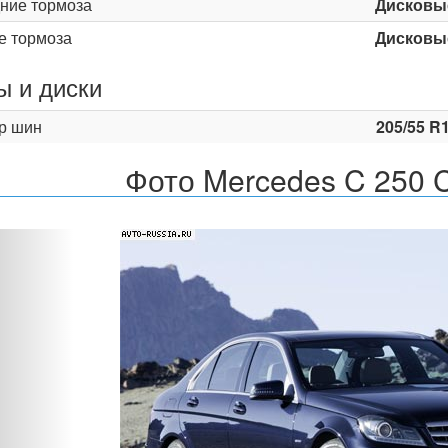
ние тормоза
Дисковы
е тормоза
Дисковы
 и диски
р шин
205/55 R
Фото Mercedes C 250 
Назад