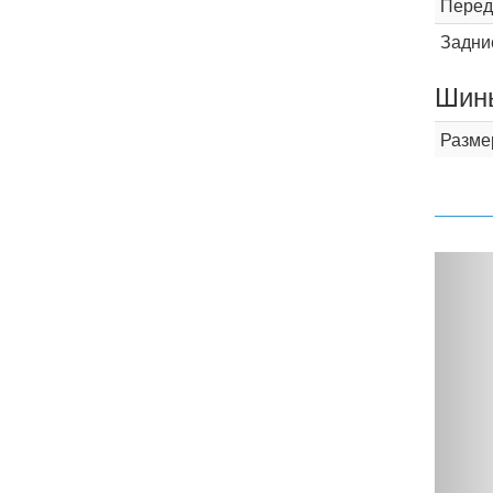
Перед
Задни
Шины
Разме