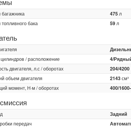
емы
 багажника
475
л
 топливного бака
59
л
атель
вигателя
Дизельн
 цилиндров / расположение
4/Рядны
ть двигателя, л.с / оборотах
204/4200
ий объем двигателя
2143
см³
ий момент, Н·м / оборотах
400/1600
смиссия
д
Задний
оробки передач
Автомати