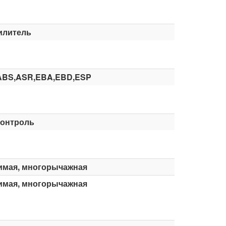
илитель
ABS,ASR,EBA,EBD,ESP
контроль
имая, многорычажная
имая, многорычажная