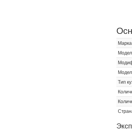
Осн
Марка
Модел
Модиф
Модел
Тип ку
Колич
Колич
Стран
Эксп