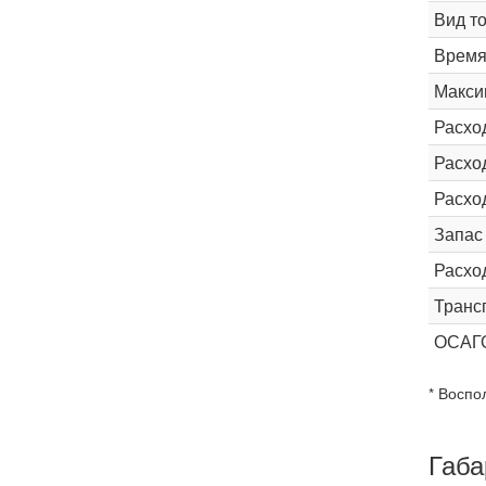
Вид т
Время 
Макси
Расхо
Расход
Расхо
Запас
Расхо
Транс
ОСАГ
* Воспо
Габа