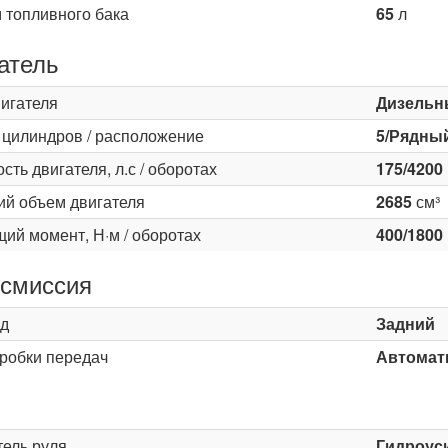
 топливного бака
65
л
атель
вигателя
Дизельн
 цилиндров / расположение
5/Рядны
ть двигателя, л.с / оборотах
175/4200
ий объем двигателя
2685
см³
ий момент, Н·м / оборотах
400/1800
смиссия
д
Задний
оробки передач
Автомати
ь
тель руля
Гидроус