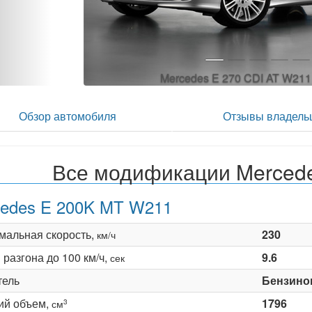
Mercedes E 270 CDI AT W21
Обзор автомобиля
Отзывы владель
Все модификации Mercede
edes E 200K MT W211
мальная скорость,
230
км/ч
разгона до 100 км/ч,
9.6
сек
тель
Бензино
ий объем,
1796
3
см