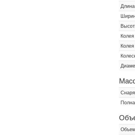
Длина
Шири
Высот
Колея
Колея
Колес
Диаме
Мас
Снаря
Полна
Объ
Объем