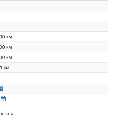
00 км
00 км
00 км
61
км
асчета.