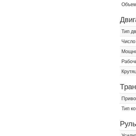
Объем
Двиг
Тип д
Число
Мощнос
Рабоч
Крутящ
Тран
Приво
Тип к
Рул
Усили