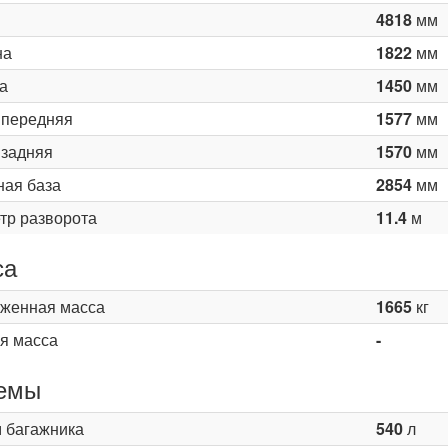
4818
мм
на
1822
мм
а
1450
мм
 передняя
1577
мм
 задняя
1570
мм
ная база
2854
мм
тр разворота
11.4
м
са
женная масса
1665
кг
я масса
-
емы
 багажника
540
л