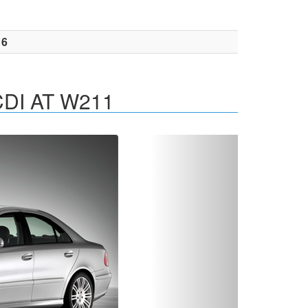
16
CDI AT W211
Вперед