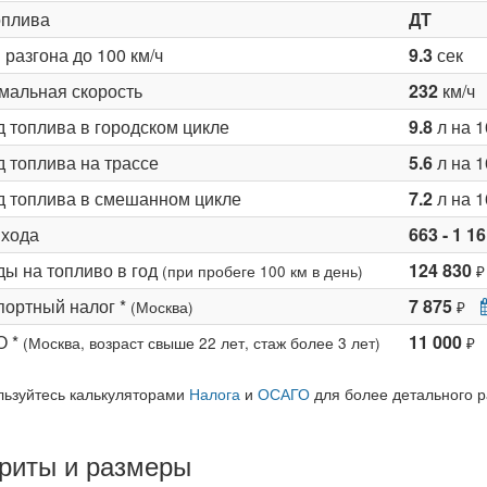
оплива
ДТ
разгона до 100 км/ч
9.3
сек
мальная скорость
232
км/ч
д топлива в городском цикле
9.8
л на 1
 топлива на трассе
5.6
л на 1
д топлива в смешанном цикле
7.2
л на 1
 хода
663 - 1 1
ды на топливо в год
124 830
(при пробеге 100 км в день)
₽
портный налог *
7 875
(Москва)
₽
О *
11 000
(Москва, возраст свыше 22 лет, стаж более 3 лет)
₽
льзуйтесь калькуляторами
Налога
и
ОСАГО
для более детального р
риты и размеры