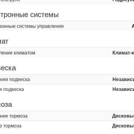
тронные системы
ронные системы управления
мат
ление климатом
Климат-
еска
няя подвеска
Независ
я подвеска
Независ
оза
ние тормоза
Дисковы
е тормоза
Дисковы