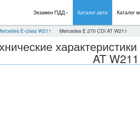
Экзамен ПДД
Каталог авто
Каталог м
ercedes E-class W211
Mercedes E 270 CDI AT W211
хнические характеристики
AT W211