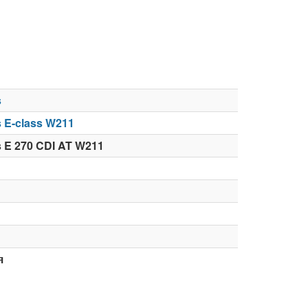
s
 E-class W211
 E 270 CDI AT W211
я