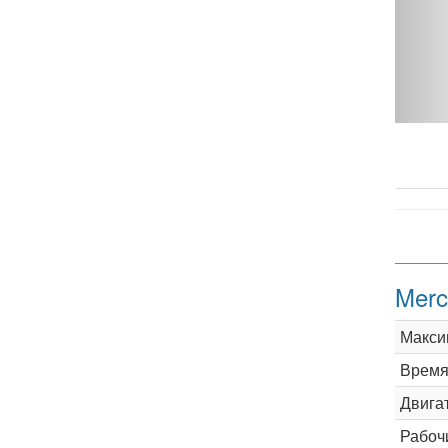
AT W211 - фото 1
Merc
Макси
Время 
Двига
Рабоч