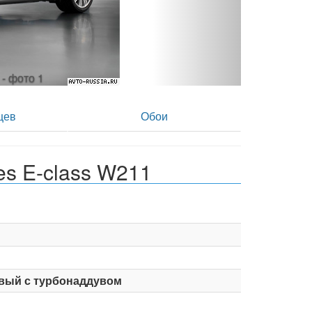
1 - фото 2
цев
Обои
s E-class W211
вый с турбонаддувом