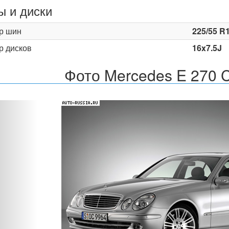
 и диски
р шин
225/55 R
р дисков
16x7.5J
Фото Mercedes E 270 
Назад