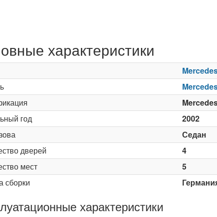
овные характеристики
Mercede
ь
Mercedes
икация
Mercedes
ьный год
2002
зова
Седан
ество дверей
4
ество мест
5
а сборки
Германи
луатационные характеристики