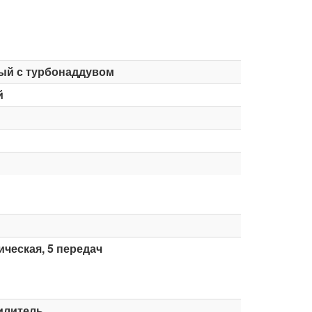
ый с турбонаддувом
й
ческая, 5 передач
илитель