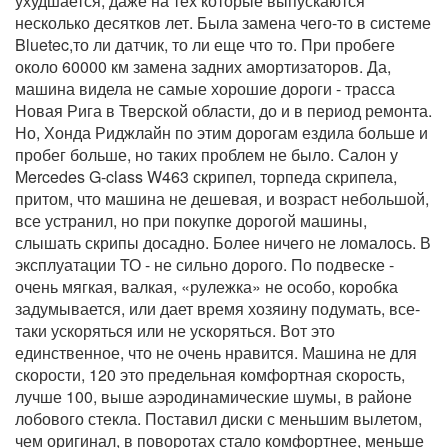
ухудшается, даже на тех которые выпускаются
несколько десятков лет. Была замена чего-то в системе
Bluetec,то ли датчик, то ли еще что то. При пробеге
около 60000 км замена задних амортизаторов. Да,
машина видела не самые хорошие дороги - трасса
Новая Рига в Тверской области, до и в период ремонта.
Но, Хонда Риджлайн по этим дорогам ездила больше и
пробег больше, но таких проблем не было. Салон у
Mercedes G-class W463 скрипел, торпеда скрипела,
притом, что машина не дешевая, и возраст небольшой,
все устранил, но при покупке дорогой машины,
слышать скрипы досадно. Более ничего не ломалось. В
эксплуатации ТО - не сильно дорого. По подвеске -
очень мягкая, валкая, «рулежка» не особо, коробка
задумывается, или дает время хозяину подумать, все-
таки ускоряться или не ускоряться. Вот это
единственное, что не очень нравится. Машина не для
скорости, 120 это предельная комфортная скорость,
лучше 100, выше аэродинамические шумы, в районе
лобового стекла. Поставил диски с меньшим вылетом,
чем оригинал, в поворотах стало комфортнее, меньше