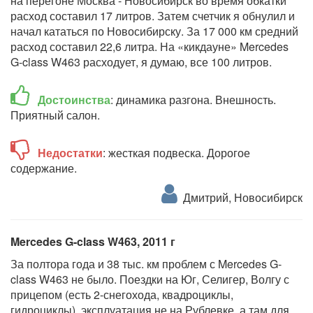
на перегоне Москва - Новосибирск во время обкатки
расход составил 17 литров. Затем счетчик я обнулил и
начал кататься по Новосибирску. За 17 000 км средний
расход составил 22,6 литра. На «кикдауне» Mercedes
G-class W463 расходует, я думаю, все 100 литров.
Достоинства
: динамика разгона. Внешность.
Приятный салон.
Недостатки
: жесткая подвеска. Дорогое
содержание.
Дмитрий, Новосибирск
Mercedes G-class W463, 2011 г
За полтора года и 38 тыс. км проблем с Mercedes G-
class W463 не было. Поездки на Юг, Селигер, Волгу с
прицепом (есть 2-снегохода, квадроциклы,
гидроциклы), эксплуатация не на Рублевке, а там для