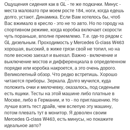
Ощущения сидения как в GL - те же подкачки. Минус -
места маловато при моем росте 184, ноги, когда едешь
долго, устают. Динамика. Если Вам хотелось бы, чтоб
Вас вжимало в кресло - это не то авто. Но по городу на
спортивном режиме, когда коробка включает скорости
чуть пораньше, вполне приемлемо. Т.е. где-то рядом с
GL дизельным. Проходимость у Mercedes G-class W463
хорошая, высокий, в жиже грязи свой не топил, но на
поле весною заехал и выехал. Важно - включение и
выключение мостов и дифференциала в определенном
порядке или коробка накроется, а это очень дорого.
Великолепный обзор. Что редко встретишь. Хорошо
читаются приборы. Зеркала. Долго мучился, куда
положить очки и мелочевку, оказалось, под сиденьем
есть ящики. Тесты на этой машине либо платные в
Москве, либо в Германии, и то - по приглашению. Но
лучше взять тест драйв, чем вслепую эту машину,
потом плевать тут в монитор. Я доволен своим
Mercedes G-class W463, есть минусы, но покажите
идеальное авто?