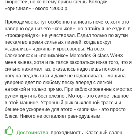
скоростей, но ко всему привыкаешь. Колодки
«оригинал» - около 12000 р.
Проходимость: тут особенно написать нечего, хотя это
наверно один из его «коньков», но в тайгу я не ездил, в
«трофирейдах» не участвовал. Ездил только по жутки
пескам во время сильных ливней, когда вокруг
«садились» и джипы и кроссоверы. На всех
блокировках и «понижайке» Mercedes G-class W463
меня вывез, хотя и пытался закопаться из-за того, что я
сильно нажимал газ, оказалось надо лишь положить
ногу на педаль газа и даже не надавливать - машина
уверено едет по любому песку вперед с легкой
натяжкой и только прямо. При заблокированных мостах
рулем крутить бесполезно . Мотор - это самое главное
в этой машине. Утробный рык выхлопной трассы и
бешеное ускорение для этого «кирпича» - это просто
блеск. Никого не оставляет равнодушным.
Достоинства
: проходимость. Классный салон.