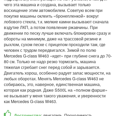
чего эта машина и создана, вызывает только
восхищение этим автомобилем. Советую всем при
покупке машины оклеить «бронепленкой» вокруг
лобового стекла, т.к. мелкие камни вызывают сначала
вздутие ЛКП, а потом появление ржавчины. При
движении по песку лучше включать блокировки сразу и
обороты на минимум, даже на трассовой резине и
рыхлом, сухом песке с прицепом проходили там, где
человек с трудом передвигался. Зимой по полю
Mercedes G-class W463 «идет» при глубине снега до 70-
80 см. Только не надо резко тормозить, машина
тяжелая сгребает снег перед собой и зарывается.
Двигатель хорош, особенно радует запас мощности, на
любых оборотах. Менять Mercedes G-class W463 не
собираюсь, это, наверное, единственная машина,
которая как родная. Даже S500L на «полном фарше»
не вызывает у меня такого уважения, и уверенности
как Mercedes G-class W463.
Достоинства
: двигатель. Проходимость.