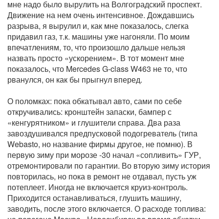
мне надо было вырулить на Волгоградский проспект.
Движение на нем очень интенсивное. Дождавшись
разрыва, я вырулил и, как мне показалось, слегка
придавил газ, т.к. машины уже нагоняли. По моим
впечатлениям, то, что произошло дальше нельзя
назвать просто «ускорением». В тот момент мне
показалось, что Mercedes G-class W463 не то, что
рванулся, он как бы прыгнул вперед.
О поломках: пока обкатывал авто, сами по себе
откручивались: кронштейн запаски, бампер с
«кенгурятником» и глушители справа. Два раза
завоздушивался предпусковой подогреватель (типа
Webasto, но название фирмы другое, не помню). В
первую зиму при морозе -30 начал «сопливить» ГУР,
отремонтировали по гарантии. Во вторую зиму история
повторилась, но пока в ремонт не отдавал, пусть уж
потеплеет. Иногда не включается круиз-контроль.
Приходится останавливаться, глушить машину,
заводить, после этого включается. О расходе топлива: