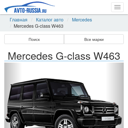
Togg
navig
Главная
Каталог авто
Mercedes
Mercedes G-class W463
Поиск
Все марки
Mercedes G-class W463
Назад
Впер