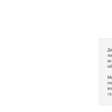
Да
ло
ис
об
Мы
по
во
св