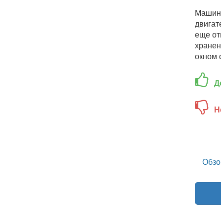
Машина
двигат
еще от
хранен
окном 
Д
Н
Обзо