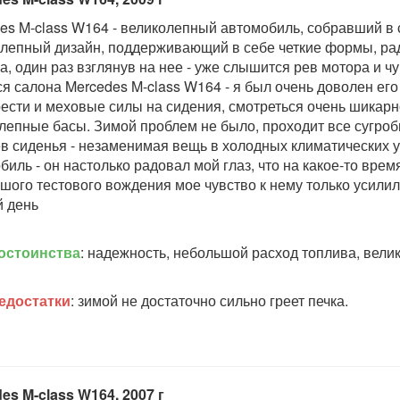
es M-class W164 - великолепный автомобиль, собравший в 
лепный дизайн, поддерживающий в себе четкие формы, ра
а, один раз взглянув на нее - уже слышится рев мотора и ч
ся салона Mercedes M-class W164 - я был очень доволен его
ести и меховые силы на сидения, смотреться очень шикарно,
лепные басы. Зимой проблем не было, проходит все сугроб
в сиденья - незаменимая вещь в холодных климатических ус
биль - он настолько радовал мой глаз, что на какое-то врем
шого тестового вождения мое чувство к нему только усилил
 день
остоинства
: надежность, небольшой расход топлива, велик
едостатки
: зимой не достаточно сильно греет печка.
es M-class W164, 2007 г