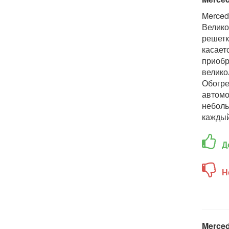
Merced
Велико
решетк
касает
приобр
велико
Обогре
автомо
неболь
каждый
Д
Н
Merced