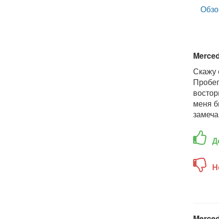
Обзо
Merced
Скажу 
Пробег
востор
меня б
замеча
Д
Н
Merced