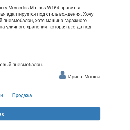
о у Mercedes M-class W164 нравится
ая адаптируется под стиль вождения. Хочу
ый пневмобалон, хотя машина гаражного
ина уличного хранения, которая всегда под
 левый пневмобалон.
Ирина, Москва
и
Продажа
es