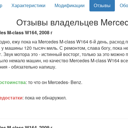
р
Характеристики
Модификации
Отзывы
Обо
Отзывы владельцев Merced
es M-class W164, 2008 г
одно, ежу пока на Mercedes M-class W164 6-й день, расход по
 у машины 120 тысяч миль. С ремонтом, слава богу, пока не
г. Звук мотора это - истинный восторг, только за это можно 
ыло немало машин, но качество Mercedes M-class W164 всег
ния - обязательно напишу.
остоинства
: то что он Mercedes- Benz.
едостатки
: пока не обнаружил.
es M-class W164, 2009 г