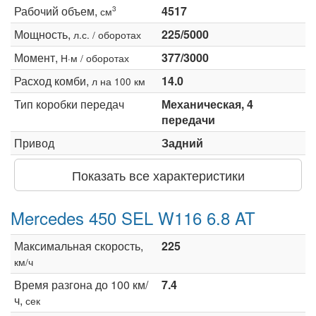
Рабочий объем,
4517
3
см
Мощность,
225/5000
л.с. / оборотах
Момент,
377/3000
Н·м / оборотах
Расход комби,
14.0
л на 100 км
Тип коробки передач
Механическая, 4
передачи
Привод
Задний
Показать все характеристики
Mercedes 450 SEL W116 6.8 AT
Максимальная скорость,
225
км/ч
Время разгона до 100 км/
7.4
ч,
сек