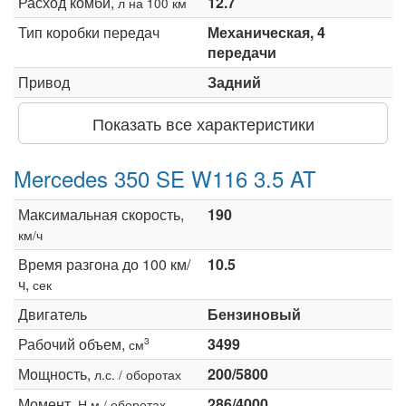
Расход комби,
12.7
л на 100 км
Тип коробки передач
Механическая, 4
передачи
Привод
Задний
Показать все характеристики
Mercedes 350 SE W116 3.5 AT
Максимальная скорость,
190
км/ч
Время разгона до 100 км/
10.5
ч,
сек
Двигатель
Бензиновый
Рабочий объем,
3499
3
см
Мощность,
200/5800
л.с. / оборотах
Момент,
286/4000
Н·м / оборотах