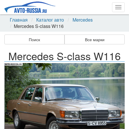
Togg
navig
Главная
Каталог авто
Mercedes
Mercedes S-class W116
Поиск
Все марки
Mercedes S-class W116
Назад
Впер