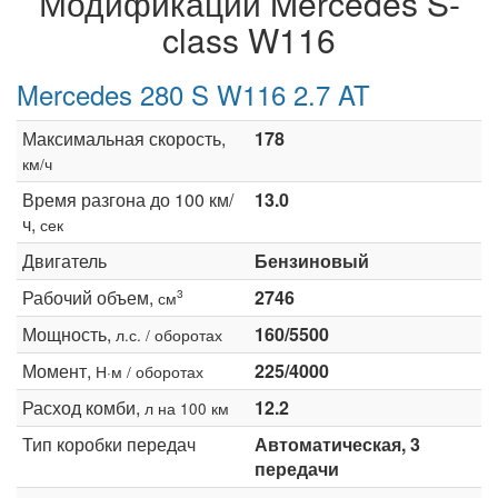
Модификации Mercedes S-
class W116
Mercedes 280 S W116 2.7 AT
Максимальная скорость,
178
км/ч
Время разгона до 100 км/
13.0
ч,
сек
Двигатель
Бензиновый
Рабочий объем,
2746
3
см
Мощность,
160/5500
л.с. / оборотах
Момент,
225/4000
Н·м / оборотах
Расход комби,
12.2
л на 100 км
Тип коробки передач
Автоматическая, 3
передачи