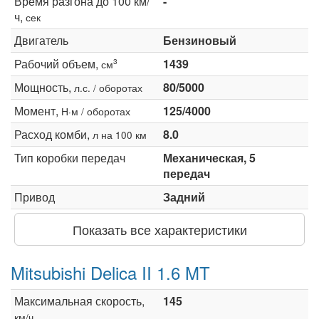
Время разгона до 100 км/
-
ч,
сек
Двигатель
Бензиновый
Рабочий объем,
1439
3
см
Мощность,
80/5000
л.с. / оборотах
Момент,
125/4000
Н·м / оборотах
Расход комби,
8.0
л на 100 км
Тип коробки передач
Механическая, 5
передач
Привод
Задний
Показать все характеристики
Mitsubishi Delica II 1.6 MT
Максимальная скорость,
145
км/ч