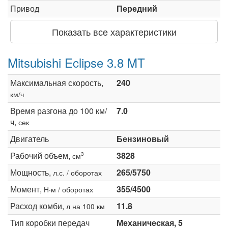
Привод
Передний
Показать все характеристики
Mitsubishi Eclipse 3.8 MT
Максимальная скорость,
240
км/ч
Время разгона до 100 км/
7.0
ч,
сек
Двигатель
Бензиновый
Рабочий объем,
3828
3
см
Мощность,
265/5750
л.с. / оборотах
Момент,
355/4500
Н·м / оборотах
Расход комби,
11.8
л на 100 км
Тип коробки передач
Механическая, 5