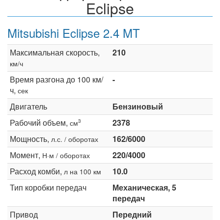
Eclipse
Mitsubishi Eclipse 2.4 MT
Максимальная скорость,
210
км/ч
Время разгона до 100 км/
-
ч,
сек
Двигатель
Бензиновый
Рабочий объем,
2378
3
см
Мощность,
162/6000
л.с. / оборотах
Момент,
220/4000
Н·м / оборотах
Расход комби,
10.0
л на 100 км
Тип коробки передач
Механическая, 5
передач
Привод
Передний