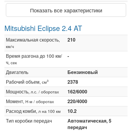
Показать все характеристики
Mitsubishi Eclipse 2.4 AT
Максимальная скорость,
210
км/ч
Время разгона до 100 км/
-
ч,
сек
Двигатель
Бензиновый
Рабочий объем,
2378
3
см
Мощность,
162/6000
л.с. / оборотах
Момент,
220/4000
Н·м / оборотах
Расход комби,
10.2
л на 100 км
Тип коробки передач
Автоматическая, 5
передач