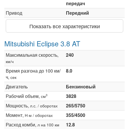
передач
Привод
Передний
Показать все характеристики
Mitsubishi Eclipse 3.8 AT
Максимальная скорость,
240
км/ч
Время разгона до 100 км/
8.0
ч,
сек
Двигатель
Бензиновый
Рабочий объем,
3828
3
см
Мощность,
265/5750
л.с. / оборотах
Момент,
355/4500
Н·м / оборотах
Расход комби,
12.8
л на 100 км