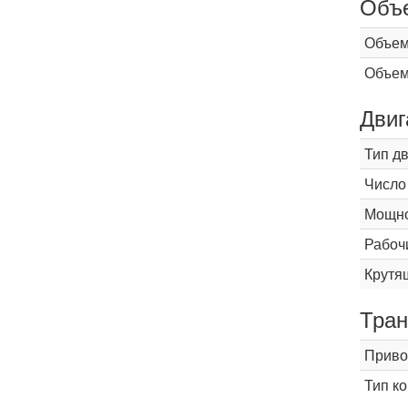
Объ
Объем
Объем
Двиг
Тип д
Число
Мощнос
Рабоч
Крутящ
Тран
Приво
Тип к