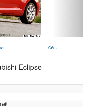
- фото 2
цев
Обои
ishi Eclipse
вый