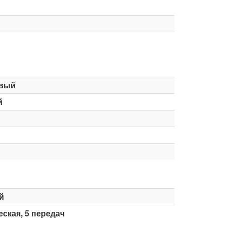
вый
й
й
ская, 5 передач