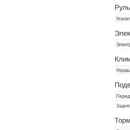
Рул
Усили
Элек
Элект
Кли
Управ
Подв
Перед
Задня
Торм