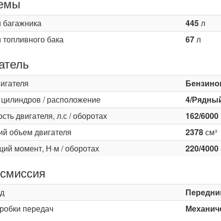
емы
 багажника
445
л
 топливного бака
67
л
атель
вигателя
Бензино
 цилиндров / расположение
4/Рядны
ть двигателя, л.с / оборотах
162/6000
ий объем двигателя
2378
см³
ий момент, Н·м / оборотах
220/4000
смиссия
д
Передни
оробки передач
Механиче