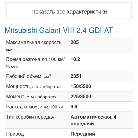
Показать все характеристики
Mitsubishi Galant VIII 2.4 GDI AT
Максимальная скорость,
205
км/ч
Время разгона до 100 км/
10.2
ч,
сек
Рабочий объем,
2351
3
см
Мощность,
150/5500
л.с. / оборотах
Момент,
225/3500
Н·м / оборотах
Расход комби,
9.6
л на 100 км
Тип коробки передач
Автоматическая, 4
передачи
Привод
Передний