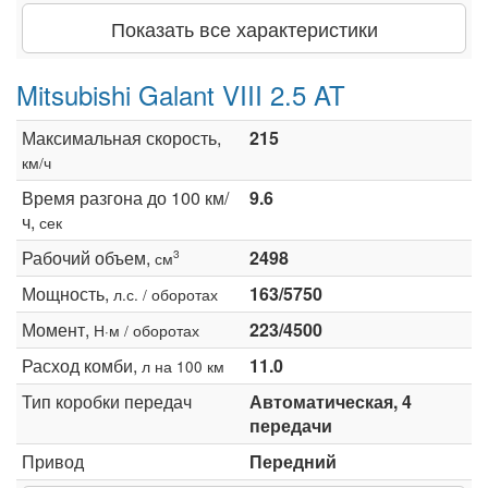
Показать все характеристики
Mitsubishi Galant VIII 2.5 AT
Максимальная скорость,
215
км/ч
Время разгона до 100 км/
9.6
ч,
сек
Рабочий объем,
2498
3
см
Мощность,
163/5750
л.с. / оборотах
Момент,
223/4500
Н·м / оборотах
Расход комби,
11.0
л на 100 км
Тип коробки передач
Автоматическая, 4
передачи
Привод
Передний