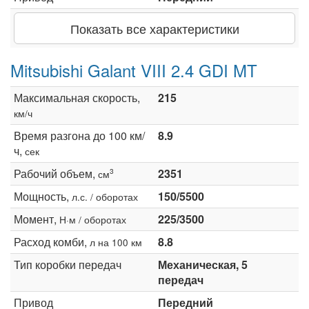
Показать все характеристики
Mitsubishi Galant VIII 2.4 GDI MT
Максимальная скорость,
215
км/ч
Время разгона до 100 км/
8.9
ч,
сек
Рабочий объем,
2351
3
см
Мощность,
150/5500
л.с. / оборотах
Момент,
225/3500
Н·м / оборотах
Расход комби,
8.8
л на 100 км
Тип коробки передач
Механическая, 5
передач
Привод
Передний