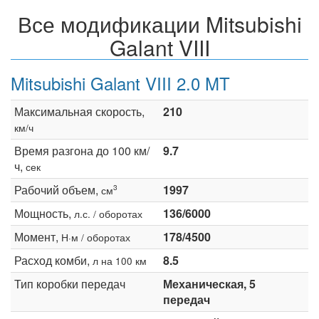
Все модификации Mitsubishi
Galant VIII
Mitsubishi Galant VIII 2.0 MT
Максимальная скорость,
210
км/ч
Время разгона до 100 км/
9.7
ч,
сек
Рабочий объем,
1997
3
см
Мощность,
136/6000
л.с. / оборотах
Момент,
178/4500
Н·м / оборотах
Расход комби,
8.5
л на 100 км
Тип коробки передач
Механическая, 5
передач