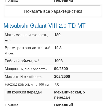
Привод
Передний
Показать все характеристики
Mitsubishi Galant VIII 2.0 TD MT
Максимальная скорость,
180
км/ч
Время разгона до 100 км/
12.8
ч,
сек
Рабочий объем,
1998
3
см
Мощность,
90/4500
л.с. / оборотах
Момент,
202/2500
Н·м / оборотах
Расход комби,
7.0
л на 100 км
Тип коробки передач
Механическая, 5
передач
Привод
Передний