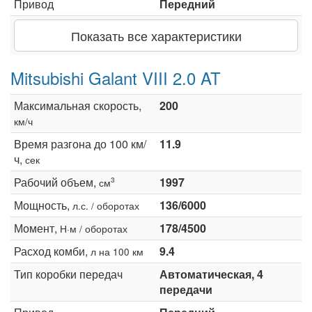
Привод
Передний
Показать все характеристики
Mitsubishi Galant VIII 2.0 AT
Максимальная скорость,
200
км/ч
Время разгона до 100 км/
11.9
ч,
сек
Рабочий объем,
1997
3
см
Мощность,
136/6000
л.с. / оборотах
Момент,
178/4500
Н·м / оборотах
Расход комби,
9.4
л на 100 км
Тип коробки передач
Автоматическая, 4
передачи