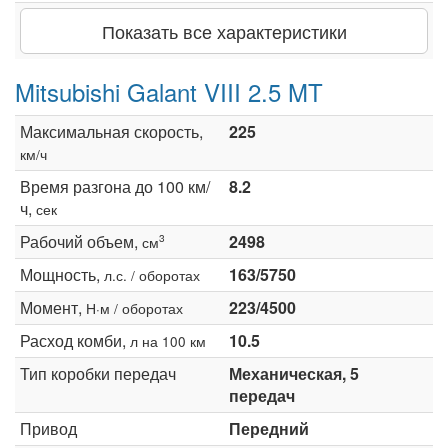
Показать все характеристики
Mitsubishi Galant VIII 2.5 MT
Максимальная скорость,
225
км/ч
Время разгона до 100 км/
8.2
ч,
сек
Рабочий объем,
2498
3
см
Мощность,
163/5750
л.с. / оборотах
Момент,
223/4500
Н·м / оборотах
Расход комби,
10.5
л на 100 км
Тип коробки передач
Механическая, 5
передач
Привод
Передний