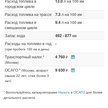
Расход топлива в
13.0
л на 100 км
городском цикле
Расход топлива на трассе
7.3
л на 100 км
Расход топлива в
9.4
л на 100 км
смешанном цикле
Запас хода
492 - 877
км
Расходы на топливо в год
-
(при пробеге 100 км в день)
Транспортный налог *
4 760
₽
(Москва)
ОСАГО *
9 630
(Москва, возраст
₽
свыше 22 лет, стаж более 3
лет)
* Воспользуйтесь калькуляторами
Налога
и
ОСАГО
для более
детального расчета.