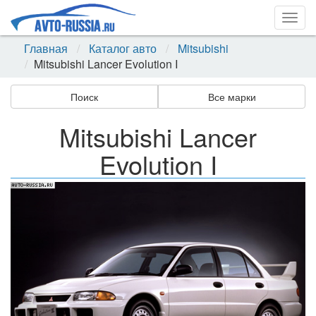
Togg
navig
Главная
Каталог авто
Mitsubishi
Mitsubishi Lancer Evolution I
Поиск
Все марки
Mitsubishi Lancer
Evolution I
Назад
Впер