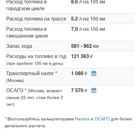
Расход топлива в
8.6
л на 100 км
городском цикле
Расход топлива на трассе
5.2
л на 100 км
Расход топлива в
7.0
л на 100 км
смешанном цикле
Запас хода
581 - 962
км
Расходы на топливо в год
121 363
₽
(при пробеге 100 км в день)
Транспортный налог *
1 080
₽
(Москва)
ОСАГО *
7 570
(Москва, возраст
₽
свыше 22 лет, стаж более 3
лет)
* Воспользуйтесь калькуляторами
Налога
и
ОСАГО
для более
детального расчета.