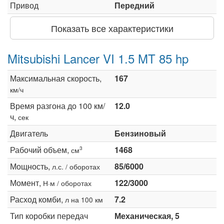
Привод
Передний
Показать все характеристики
Mitsubishi Lancer VI 1.5 MT 85 hp
Максимальная скорость,
167
км/ч
Время разгона до 100 км/
12.0
ч,
сек
Двигатель
Бензиновый
Рабочий объем,
1468
3
см
Мощность,
85/6000
л.с. / оборотах
Момент,
122/3000
Н·м / оборотах
Расход комби,
7.2
л на 100 км
Тип коробки передач
Механическая, 5