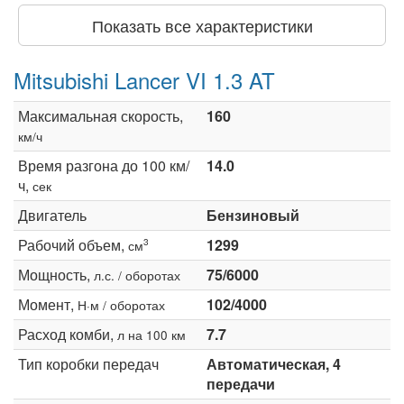
Показать все характеристики
Mitsubishi Lancer VI 1.3 AT
Максимальная скорость,
160
км/ч
Время разгона до 100 км/
14.0
ч,
сек
Двигатель
Бензиновый
Рабочий объем,
1299
3
см
Мощность,
75/6000
л.с. / оборотах
Момент,
102/4000
Н·м / оборотах
Расход комби,
7.7
л на 100 км
Тип коробки передач
Автоматическая, 4
передачи