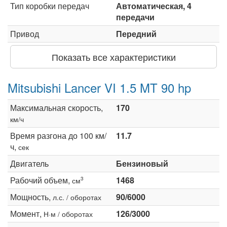
Тип коробки передач
Автоматическая, 4
передачи
Привод
Передний
Показать все характеристики
Mitsubishi Lancer VI 1.5 MT 90 hp
Максимальная скорость,
170
км/ч
Время разгона до 100 км/
11.7
ч,
сек
Двигатель
Бензиновый
Рабочий объем,
1468
3
см
Мощность,
90/6000
л.с. / оборотах
Момент,
126/3000
Н·м / оборотах