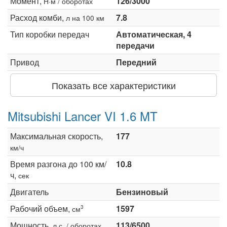
Момент,
126/3000
Н·м / оборотах
Расход комби,
7.8
л на 100 км
Тип коробки передач
Автоматическая, 4
передачи
Привод
Передний
Показать все характеристики
Mitsubishi Lancer VI 1.6 MT
Максимальная скорость,
177
км/ч
Время разгона до 100 км/
10.8
ч,
сек
Двигатель
Бензиновый
Рабочий объем,
1597
3
см
Мощность,
113/6500
л.с. / оборотах