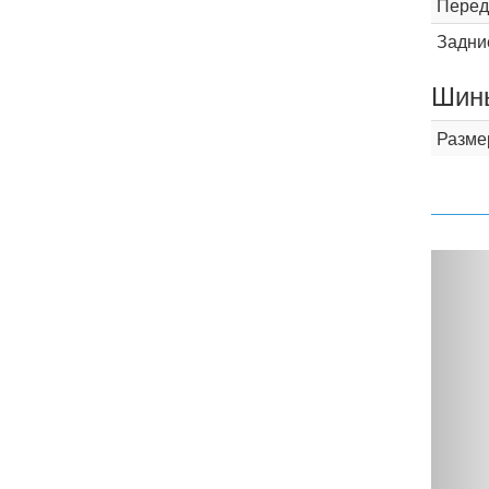
Перед
Задни
Шины
Разме