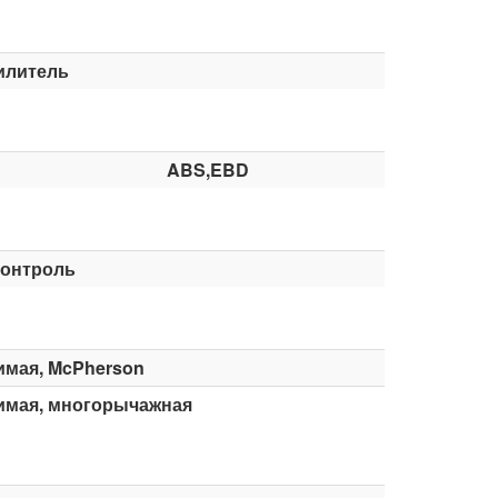
илитель
ABS,EBD
контроль
имая, McPherson
имая, многорычажная