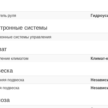
ь
тель руля
Гидроус
тронные системы
ронные системы управления
мат
ление климатом
Климат-
еска
няя подвеска
Независ
я подвеска
Независ
оза