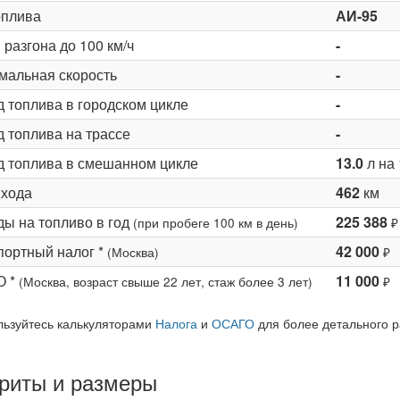
оплива
АИ-95
разгона до 100 км/ч
-
мальная скорость
-
д топлива в городском цикле
-
 топлива на трассе
-
д топлива в смешанном цикле
13.0
л на 
 хода
462
км
ды на топливо в год
225 388
(при пробеге 100 км в день)
₽
портный налог *
42 000
(Москва)
₽
О *
11 000
(Москва, возраст свыше 22 лет, стаж более 3 лет)
₽
льзуйтесь калькуляторами
Налога
и
ОСАГО
для более детального р
риты и размеры