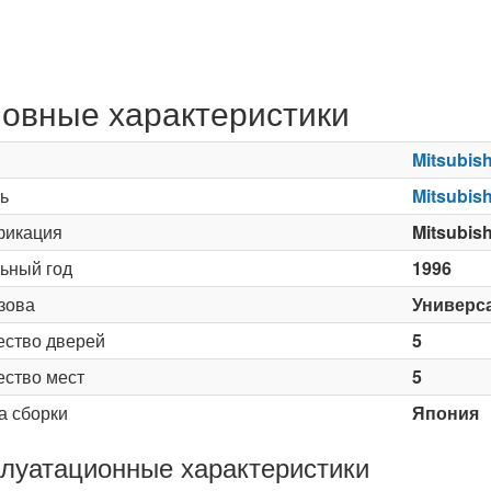
овные характеристики
Mitsubish
ь
Mitsubis
икация
Mitsubis
ьный год
1996
зова
Универс
ество дверей
5
ество мест
5
а сборки
Япония
луатационные характеристики