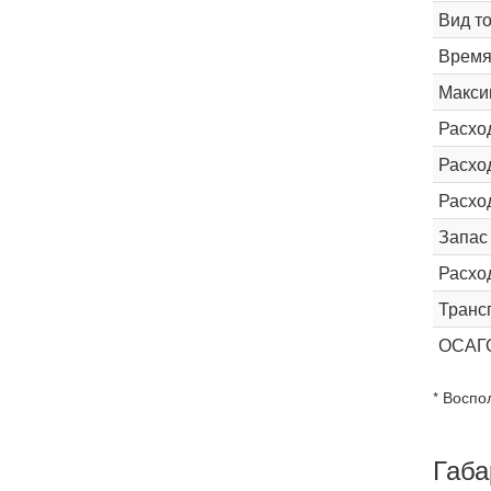
Вид т
Время 
Макси
Расхо
Расход
Расхо
Запас
Расхо
Транс
ОСАГ
* Воспо
Габа