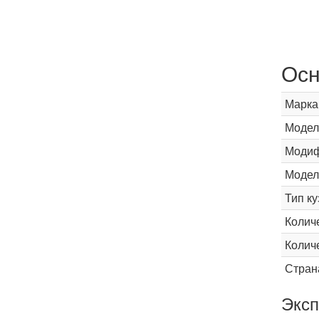
Осн
Марка
Модел
Модиф
Модел
Тип ку
Колич
Колич
Стран
Эксп