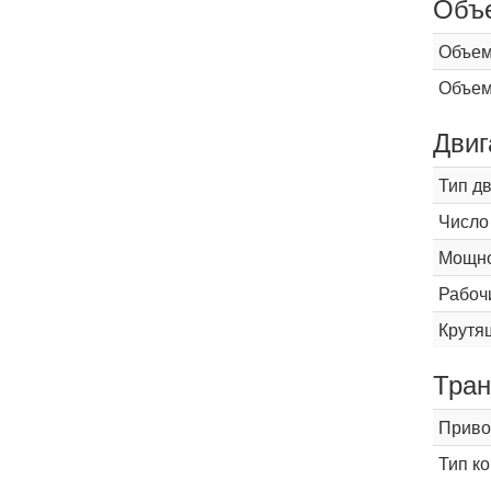
Объ
Объем
Объем
Двиг
Тип д
Число
Мощнос
Рабоч
Крутящ
Тран
Приво
Тип к