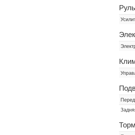
Рул
Усили
Элек
Элект
Кли
Управ
Подв
Перед
Задня
Торм