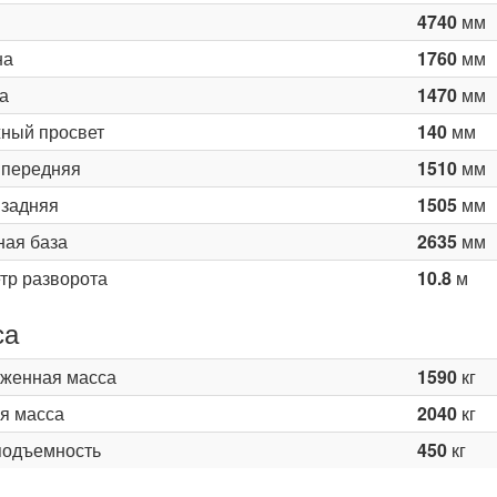
4740
мм
на
1760
мм
а
1470
мм
ный просвет
140
мм
 передняя
1510
мм
 задняя
1505
мм
ная база
2635
мм
тр разворота
10.8
м
са
женная масса
1590
кг
я масса
2040
кг
подъемность
450
кг