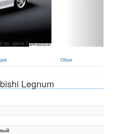
80 hp - фото 2
цев
Обои
bishi Legnum
вый