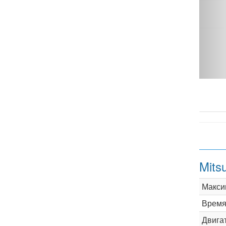
 4WD 280 hp - фото 1
Mits
Макси
Время 
Двига