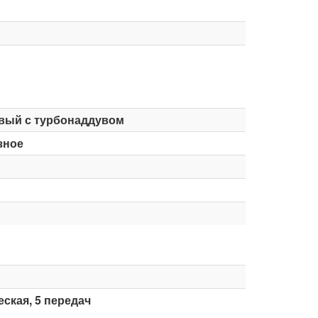
вый с турбонаддувом
зное
ская, 5 передач