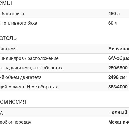
емы
 багажника
480
л
 топливного бака
60
л
атель
вигателя
Бензино
 цилиндров / расположение
6/V-обра
ть двигателя, л.с / оборотах
280/5500
ий объем двигателя
2498
см³
ий момент, Н·м / оборотах
363/4000
смиссия
д
Полный
оробки передач
Механиче