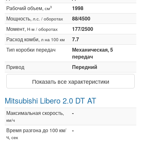
Рабочий объем,
1998
3
см
Мощность,
88/4500
л.с. / оборотах
Момент,
177/2500
Н·м / оборотах
Расход комби,
7.7
л на 100 км
Тип коробки передач
Механическая, 5
передач
Привод
Передний
Показать все характеристики
Mitsubishi Libero 2.0 DT AT
Максимальная скорость,
-
км/ч
Время разгона до 100 км/
-
ч,
сек