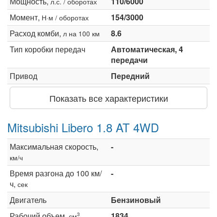
Мощность,
110/6000
л.с. / оборотах
Момент,
154/3000
Н·м / оборотах
Расход комби,
8.6
л на 100 км
Тип коробки передач
Автоматическая, 4
передачи
Привод
Передний
Показать все характеристики
Mitsubishi Libero 1.8 AT 4WD
Максимальная скорость,
-
км/ч
Время разгона до 100 км/
-
ч,
сек
Двигатель
Бензиновый
Рабочий объем,
1834
3
см