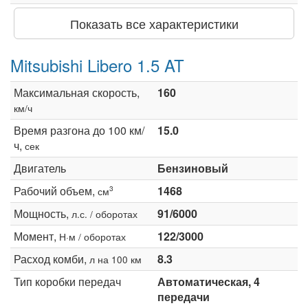
Показать все характеристики
Mitsubishi Libero 1.5 AT
Максимальная скорость,
160
км/ч
Время разгона до 100 км/
15.0
ч,
сек
Двигатель
Бензиновый
Рабочий объем,
1468
3
см
Мощность,
91/6000
л.с. / оборотах
Момент,
122/3000
Н·м / оборотах
Расход комби,
8.3
л на 100 км
Тип коробки передач
Автоматическая, 4
передачи