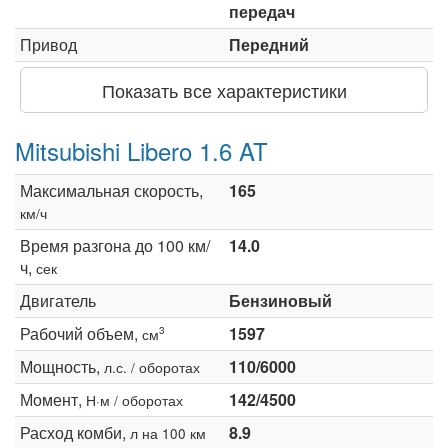
передач
Привод
Передний
Показать все характеристики
Mitsubishi Libero 1.6 AT
Максимальная скорость,
165
км/ч
Время разгона до 100 км/
14.0
ч,
сек
Двигатель
Бензиновый
Рабочий объем,
1597
3
см
Мощность,
110/6000
л.с. / оборотах
Момент,
142/4500
Н·м / оборотах
Расход комби,
8.9
л на 100 км