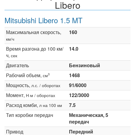
Libero
Mitsubishi Libero 1.5 MT
Максимальная скорость,
160
км/ч
Время разгона до 100 км/
14.0
ч,
сек
Двигатель
Бензиновый
Рабочий объем,
1468
3
см
Мощность,
91/6000
л.с. / оборотах
Момент,
122/3000
Н·м / оборотах
Расход комби,
7.5
л на 100 км
Тип коробки передач
Механическая, 5
передач
Привод
Передний