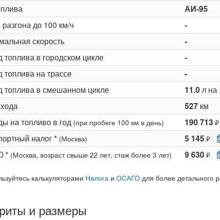
оплива
АИ-95
разгона до 100 км/ч
-
мальная скорость
-
д топлива в городском цикле
-
 топлива на трассе
-
д топлива в смешанном цикле
11.0
л на 
 хода
527
км
ды на топливо в год
190 713
(при пробеге 100 км в день)
₽
портный налог *
5 145
(Москва)
₽
О *
9 630
(Москва, возраст свыше 22 лет, стаж более 3 лет)
₽
льзуйтесь калькуляторами
Налога
и
ОСАГО
для более детального р
риты и размеры