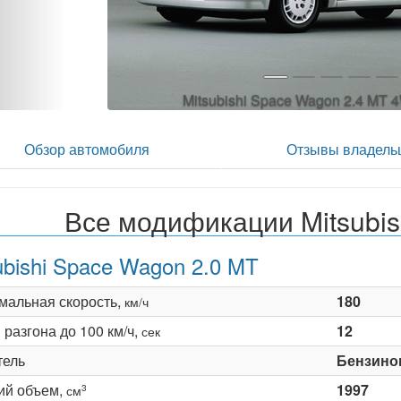
Mitsubishi Space Wagon 2.4 MT
Обзор автомобиля
Отзывы владель
Все модификации Mitsubi
ubishi Space Wagon 2.0 MT
мальная скорость,
180
км/ч
разгона до 100 км/ч,
12
сек
тель
Бензино
ий объем,
1997
3
см