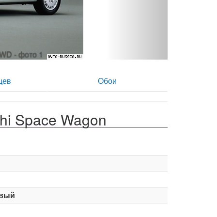
 4WD - фото 2
цев
Обои
shi Space Wagon
вый