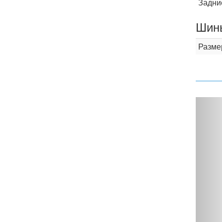
Задни
Шины
Разме