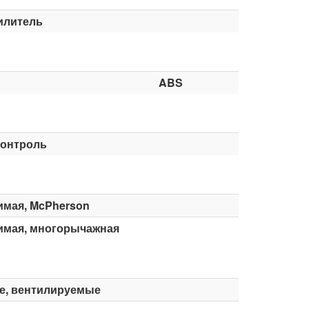
илитель
ABS
контроль
имая, McPherson
имая, многорычажная
е, вентилируемые