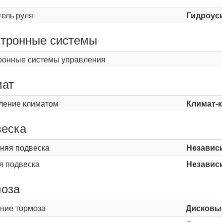
тель руля
Гидроус
тронные системы
ронные системы управления
мат
ление климатом
Климат-
еска
няя подвеска
Независ
я подвеска
Независ
оза
ние тормоза
Дисковы