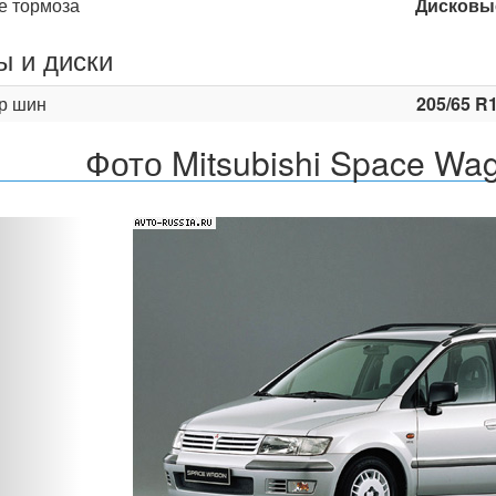
е тормоза
Дисковы
 и диски
р шин
205/65 R
Фото Mitsubishi Space Wa
Назад