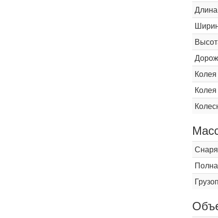
Длина
Шири
Высот
Дорож
Колея
Колея
Колес
Мас
Снаря
Полна
Грузо
Объ