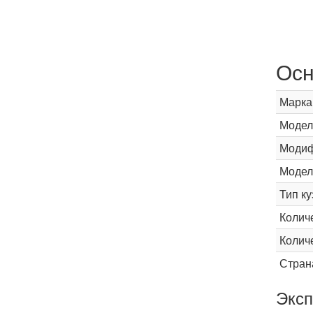
Осн
Марка
Модел
Модиф
Модел
Тип ку
Колич
Колич
Стран
Эксп