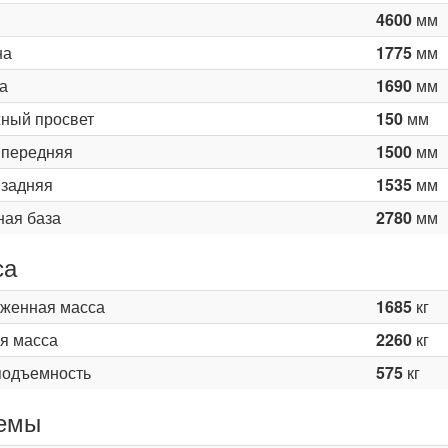
4600
мм
на
1775
мм
а
1690
мм
ный просвет
150
мм
 передняя
1500
мм
 задняя
1535
мм
ная база
2780
мм
са
женная масса
1685
кг
я масса
2260
кг
подъемность
575
кг
емы