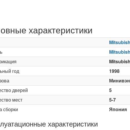
овные характеристики
Mitsubish
ь
Mitsubis
икация
Mitsubis
ьный год
1998
зова
Минивэн
ество дверей
5
ество мест
5-7
а сборки
Япония
луатационные характеристики