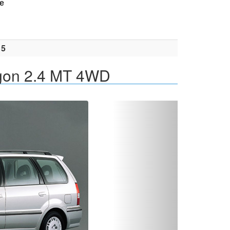
е
15
gon 2.4 MT 4WD
Вперед