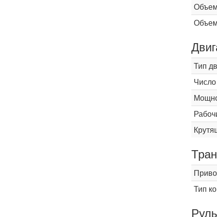
Объем
Объем
Двиг
Тип д
Число
Мощнос
Рабоч
Крутящ
Тран
Приво
Тип к
Рул