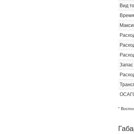
Вид т
Время 
Макси
Расхо
Расход
Расхо
Запас
Расхо
Транс
ОСАГ
* Воспо
Габа