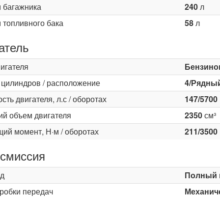
 багажника
240
л
 топливного бака
58
л
атель
вигателя
Бензино
 цилиндров / расположение
4/Рядны
ть двигателя, л.с / оборотах
147/5700
ий объем двигателя
2350
см³
ий момент, Н·м / оборотах
211/3500
смиссия
д
Полный 
оробки передач
Механиче
ь