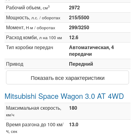
Рабочий объем,
2972
3
см
Мощность,
215/5500
л.с. / оборотах
Момент,
299/3250
Н·м / оборотах
Расход комби,
12.6
л на 100 км
Тип коробки передач
Автоматическая, 4
передачи
Привод
Передний
Показать все характеристики
Mitsubishi Space Wagon 3.0 AT 4WD
Максимальная скорость,
180
км/ч
Время разгона до 100 км/
13.0
ч,
сек