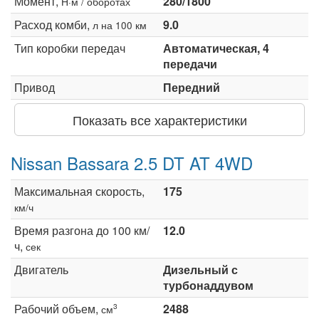
Момент,
280/1800
Н·м / оборотах
Расход комби,
9.0
л на 100 км
Тип коробки передач
Автоматическая, 4
передачи
Привод
Передний
Показать все характеристики
Nissan Bassara 2.5 DT AT 4WD
Максимальная скорость,
175
км/ч
Время разгона до 100 км/
12.0
ч,
сек
Двигатель
Дизельный с
турбонаддувом
Рабочий объем,
2488
3
см