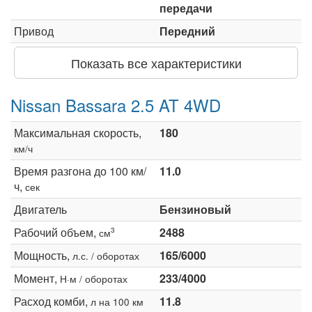
передачи
Привод
Передний
Показать все характеристики
Nissan Bassara 2.5 AT 4WD
Максимальная скорость,
180
км/ч
Время разгона до 100 км/
11.0
ч,
сек
Двигатель
Бензиновый
Рабочий объем,
2488
3
см
Мощность,
165/6000
л.с. / оборотах
Момент,
233/4000
Н·м / оборотах
Расход комби,
11.8
л на 100 км