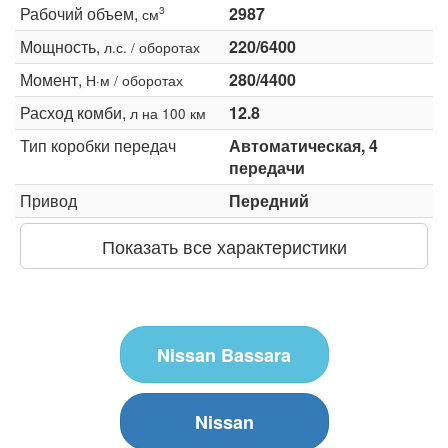
Рабочий объем,
2987
3
см
Мощность,
220/6400
л.с. / оборотах
Момент,
280/4400
Н·м / оборотах
Расход комби,
12.8
л на 100 км
Тип коробки передач
Автоматическая, 4
передачи
Привод
Передний
Показать все характеристики
Nissan Bassara
Nissan