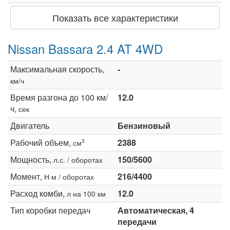
Показать все характеристики
Nissan Bassara 2.4 AT 4WD
Максимальная скорость,
-
км/ч
Время разгона до 100 км/
12.0
ч,
сек
Двигатель
Бензиновый
Рабочий объем,
2388
3
см
Мощность,
150/5600
л.с. / оборотах
Момент,
216/4400
Н·м / оборотах
Расход комби,
12.0
л на 100 км
Тип коробки передач
Автоматическая, 4
передачи