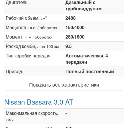
Двигатель
Дизельный с
турбонаддувом
Рабочий объем,
2488
3
см
Мощность,
150/4000
л.с. / оборотах
Момент,
280/1800
Н·м / оборотах
Расход комби,
9.5
л на 100 км
Тип коробки передач
Автоматическая, 4
передачи
Привод
Полный постоянный
Показать все характеристики
Nissan Bassara 3.0 AT
Максимальная скорость,
-
км/ч