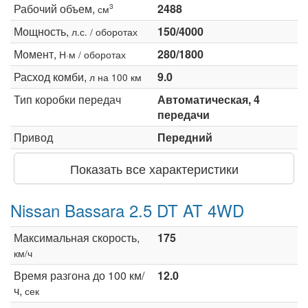
Рабочий объем,
2488
3
см
Мощность,
150/4000
л.с. / оборотах
Момент,
280/1800
Н·м / оборотах
Расход комби,
9.0
л на 100 км
Тип коробки передач
Автоматическая, 4
передачи
Привод
Передний
Показать все характеристики
Nissan Bassara 2.5 DT AT 4WD
Максимальная скорость,
175
км/ч
Время разгона до 100 км/
12.0
ч,
сек