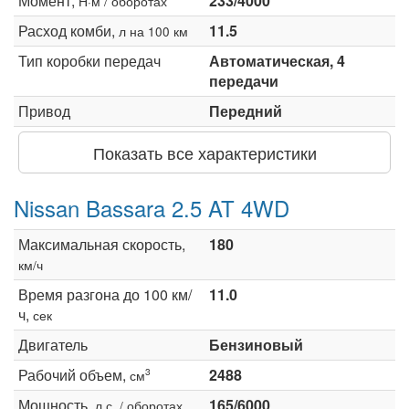
Момент,
233/4000
Н·м / оборотах
Расход комби,
11.5
л на 100 км
Тип коробки передач
Автоматическая, 4
передачи
Привод
Передний
Показать все характеристики
Nissan Bassara 2.5 AT 4WD
Максимальная скорость,
180
км/ч
Время разгона до 100 км/
11.0
ч,
сек
Двигатель
Бензиновый
Рабочий объем,
2488
3
см
Мощность,
165/6000
л.с. / оборотах