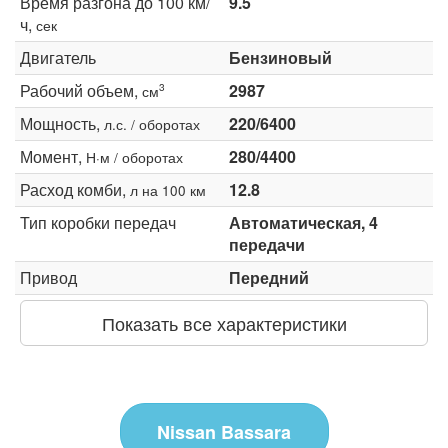
Время разгона до 100 км/
9.5
ч,
сек
Двигатель
Бензиновый
Рабочий объем,
2987
3
см
Мощность,
220/6400
л.с. / оборотах
Момент,
280/4400
Н·м / оборотах
Расход комби,
12.8
л на 100 км
Тип коробки передач
Автоматическая, 4
передачи
Привод
Передний
Показать все характеристики
Nissan Bassara