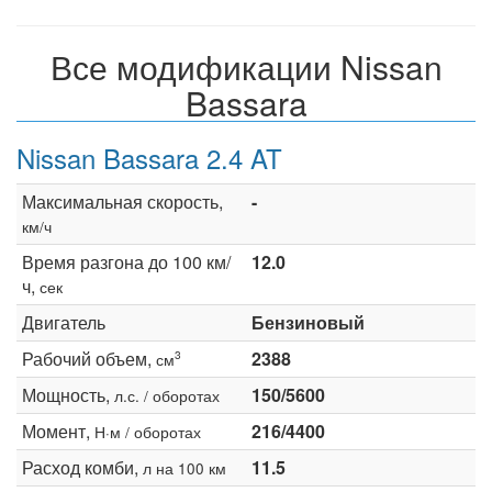
Все модификации Nissan
Bassara
Nissan Bassara 2.4 AT
Максимальная скорость,
-
км/ч
Время разгона до 100 км/
12.0
ч,
сек
Двигатель
Бензиновый
Рабочий объем,
2388
3
см
Мощность,
150/5600
л.с. / оборотах
Момент,
216/4400
Н·м / оборотах
Расход комби,
11.5
л на 100 км