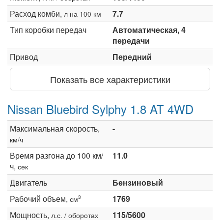
Расход комби,
7.7
л на 100 км
Тип коробки передач
Автоматическая, 4
передачи
Привод
Передний
Показать все характеристики
Nissan Bluebird Sylphy 1.8 AT 4WD
Максимальная скорость,
-
км/ч
Время разгона до 100 км/
11.0
ч,
сек
Двигатель
Бензиновый
Рабочий объем,
1769
3
см
Мощность,
115/5600
л.с. / оборотах