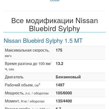
Все модификации Nissan
Bluebird Sylphy
Nissan Bluebird Sylphy 1.5 MT
Максимальная скорость,
175
км/ч
Время разгона до 100 км/
13.2
ч,
сек
Двигатель
Бензиновый
Рабочий объем,
1497
3
см
Мощность,
105/6000
л.с. / оборотах
Момент,
135/4400
Н·м / оборотах
Расход комби,
6.7
л на 100 км