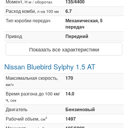
Момент,
135/4400
Н·м / оборотах
Расход комби,
6.7
л на 100 км
Тип коробки передач
Механическая, 5
передач
Привод
Передний
Показать все характеристики
Nissan Bluebird Sylphy 1.5 AT
Максимальная скорость,
170
км/ч
Время разгона до 100 км/
14.0
ч,
сек
Двигатель
Бензиновый
Рабочий объем,
1497
3
см