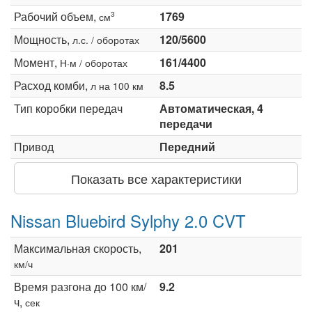
Рабочий объем,
1769
3
см
Мощность,
120/5600
л.с. / оборотах
Момент,
161/4400
Н·м / оборотах
Расход комби,
8.5
л на 100 км
Тип коробки передач
Автоматическая, 4
передачи
Привод
Передний
Показать все характеристики
Nissan Bluebird Sylphy 2.0 CVT
Максимальная скорость,
201
км/ч
Время разгона до 100 км/
9.2
ч,
сек