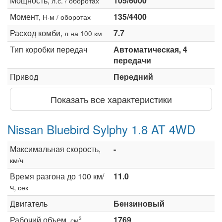
Мощность,
105/6000
л.с. / оборотах
Момент,
135/4400
Н·м / оборотах
Расход комби,
7.7
л на 100 км
Тип коробки передач
Автоматическая, 4
передачи
Привод
Передний
Показать все характеристики
Nissan Bluebird Sylphy 1.8 AT 4WD
Максимальная скорость,
-
км/ч
Время разгона до 100 км/
11.0
ч,
сек
Двигатель
Бензиновый
Рабочий объем,
1769
3
см