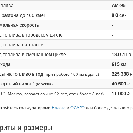
оплива
АИ-95
разгона до 100 км/ч
8.0
сек
мальная скорость
-
д топлива в городском цикле
-
 топлива на трассе
-
д топлива в смешанном цикле
13.0
л на 
 хода
615
км
ды на топливо в год
225 388
(при пробеге 100 км в день)
₽
портный налог *
40 500
(Москва)
₽
О *
11 000
(Москва, возраст свыше 22 лет, стаж более 3 лет)
₽
льзуйтесь калькуляторами
Налога
и
ОСАГО
для более детального р
риты и размеры