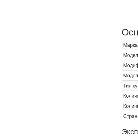
Осн
Марка
Модел
Модиф
Модел
Тип ку
Колич
Колич
Стран
Эксп