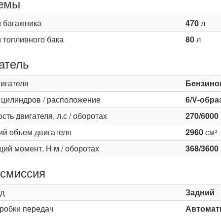
емы
 багажника
470
л
 топливного бака
80
л
атель
вигателя
Бензино
 цилиндров / расположение
6/V-обра
ть двигателя, л.с / оборотах
270/6000
ий объем двигателя
2960
см³
ий момент, Н·м / оборотах
368/3600
смиссия
д
Задний
оробки передач
Автомати