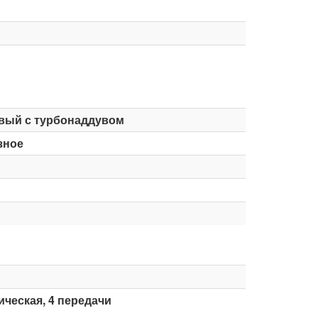
вый с турбонаддувом
зное
ческая, 4 передачи