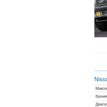
Niss
Макси
Время 
Двига