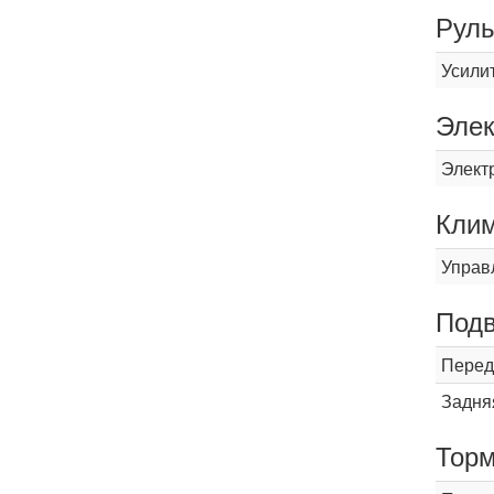
Рул
Усили
Элек
Элект
Кли
Управ
Подв
Перед
Задня
Торм