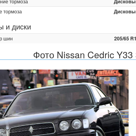
ние тормоза
Дисковы
е тормоза
Дисковы
 и диски
р шин
205/65 R
Фото Nissan Cedric Y33 
Назад