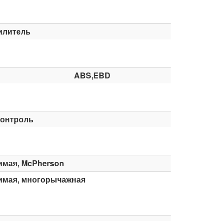
илитель
ABS,EBD
контроль
имая, McPherson
имая, многорычажная