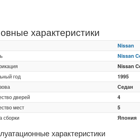
овные характеристики
Nissan
ь
Nissan C
икация
Nissan Ce
ьный год
1995
зова
Седан
ество дверей
4
ество мест
5
а сборки
Япония
луатационные характеристики