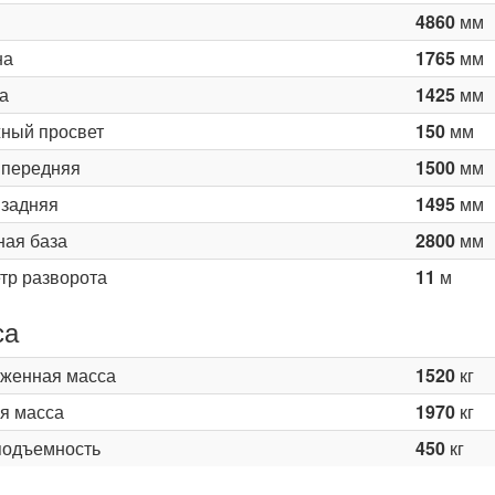
4860
мм
на
1765
мм
а
1425
мм
ный просвет
150
мм
 передняя
1500
мм
 задняя
1495
мм
ная база
2800
мм
тр разворота
11
м
са
женная масса
1520
кг
я масса
1970
кг
подъемность
450
кг