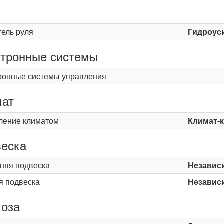
ь
тель руля
Гидроус
тронные системы
ронные системы управления
мат
ление климатом
Климат-
еска
няя подвеска
Независ
я подвеска
Независ
оза