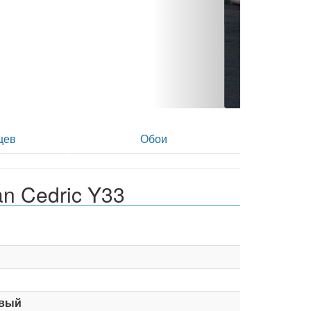
p - фото 2
цев
Обои
n Cedric Y33
вый