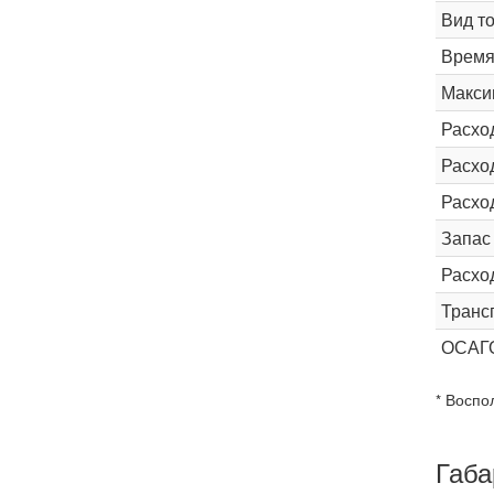
Вид т
Время 
Макси
Расхо
Расход
Расхо
Запас
Расхо
Транс
ОСАГ
* Воспо
Габа