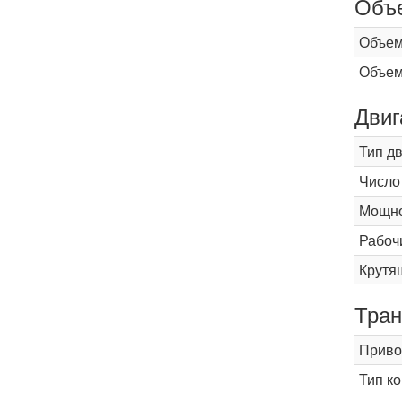
Объ
Объем
Объем
Двиг
Тип д
Число
Мощнос
Рабоч
Крутящ
Тран
Приво
Тип к