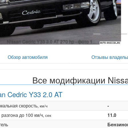
Nissan Cedric Y33 3.0 AT 270 h
Обзор автомобиля
Отзывы владель
Все модификации Nissa
an Cedric Y33 2.0 AT
мальная скорость,
-
км/ч
разгона до 100 км/ч,
11.0
сек
тель
Бензино