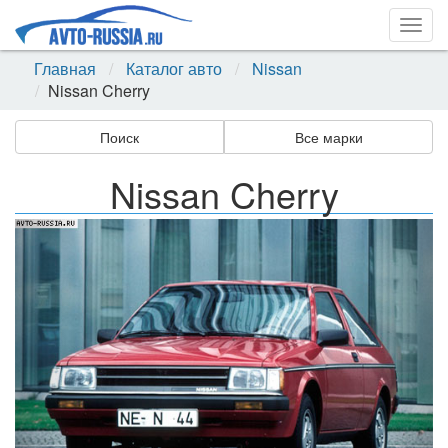
Togg
navig
Главная
Каталог авто
Nissan
Nissan Cherry
Поиск
Все марки
Nissan Cherry
Назад
Впер