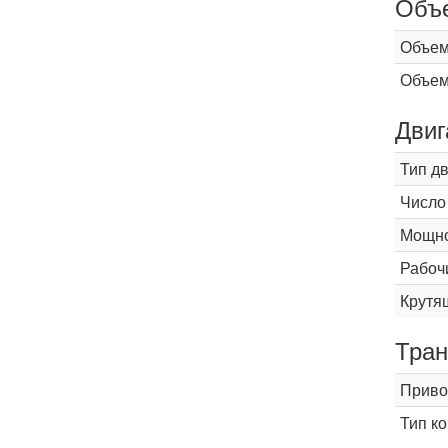
Объ
Объем
Объем
Двиг
Тип д
Число
Мощнос
Рабоч
Крутящ
Тран
Приво
Тип к