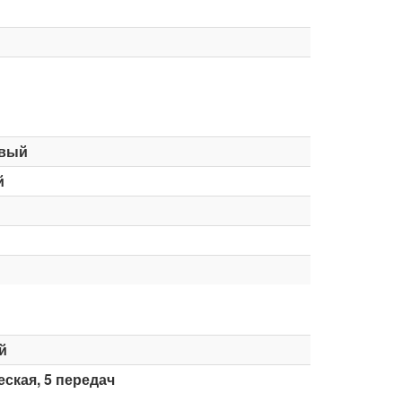
вый
й
й
ская, 5 передач