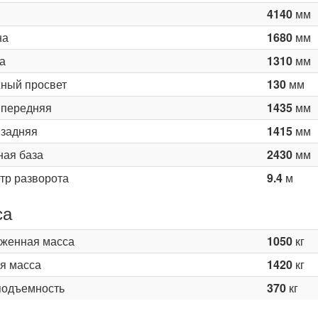
4140
мм
на
1680
мм
а
1310
мм
ный просвет
130
мм
 передняя
1435
мм
 задняя
1415
мм
ная база
2430
мм
тр разворота
9.4
м
са
женная масса
1050
кг
я масса
1420
кг
подъемность
370
кг