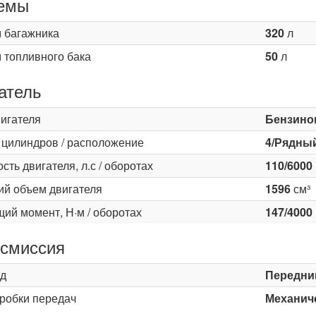
емы
 багажника
320
л
 топливного бака
50
л
атель
вигателя
Бензино
 цилиндров / расположение
4/Рядны
ть двигателя, л.с / оборотах
110/6000
ий объем двигателя
1596
см³
ий момент, Н·м / оборотах
147/4000
смиссия
д
Передни
оробки передач
Механиче