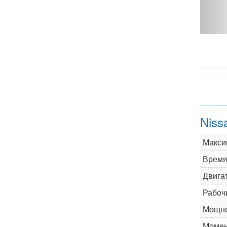
 1.6 MT - фото 1
Niss
Макси
Время 
Двига
Рабоч
Мощно
Момен