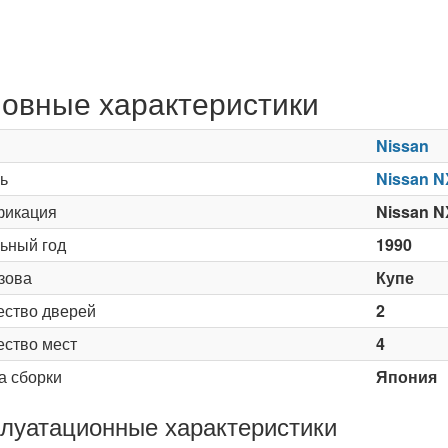
овные характеристики
Nissan
ь
Nissan 
икация
Nissan N
ьный год
1990
зова
Купе
ество дверей
2
ество мест
4
а сборки
Япония
луатационные характеристики