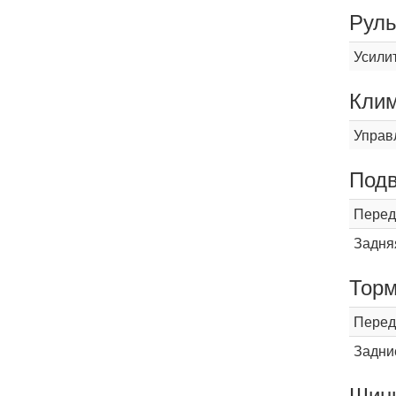
Рул
Усили
Кли
Управ
Подв
Перед
Задня
Торм
Перед
Задни
Шины