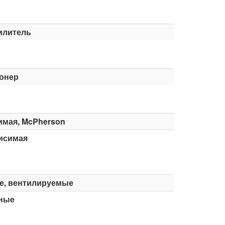
илитель
онер
имая, McPherson
исимая
е, вентилируемые
ные