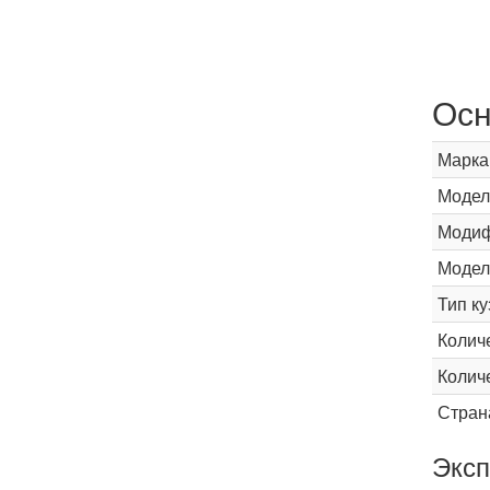
Осн
Марка
Модел
Модиф
Модел
Тип ку
Колич
Колич
Стран
Эксп