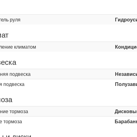
ь
тель руля
Гидроус
мат
ление климатом
Кондици
еска
няя подвеска
Независ
я подвеска
Полузав
оза
ние тормоза
Дисковы
е тормоза
Барабан
 и диски