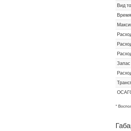
Вид т
Время 
Макси
Расхо
Расход
Расхо
Запас
Расхо
Транс
ОСАГ
* Воспо
Габа