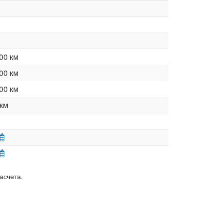
00 км
00 км
00 км
км
асчета.