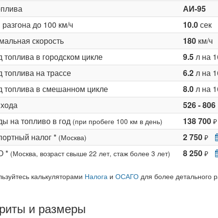
оплива
АИ-95
разгона до 100 км/ч
10.0
сек
мальная скорость
180
км/ч
д топлива в городском цикле
9.5
л на 1
 топлива на трассе
6.2
л на 1
д топлива в смешанном цикле
8.0
л на 1
 хода
526 - 806
ды на топливо в год
138 700
(при пробеге 100 км в день)
₽
портный налог *
2 750
(Москва)
₽
О *
8 250
(Москва, возраст свыше 22 лет, стаж более 3 лет)
₽
льзуйтесь калькуляторами
Налога
и
ОСАГО
для более детального р
риты и размеры