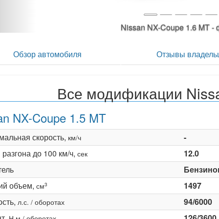
Nissan NX-Coupe 1.6 M
Обзор автомобиля
Отзывы владель
Все модификации Niss
an NX-Coupe 1.5 MT
мальная скорость,
-
км/ч
разгона до 100 км/ч,
12.0
сек
тель
Бензино
ий объем,
1497
3
см
сть,
94/6000
л.с. / оборотах
т,
126/3600
Н·м / оборотах