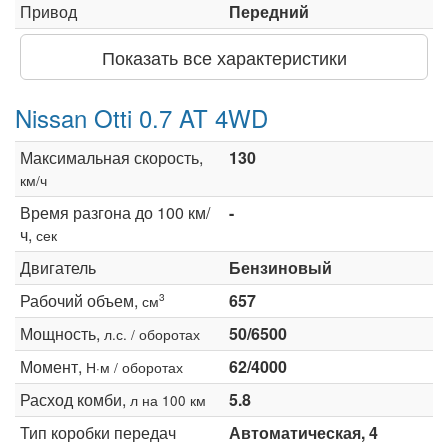
Привод
Передний
Показать все характеристики
Nissan Otti 0.7 AT 4WD
Максимальная скорость,
130
км/ч
Время разгона до 100 км/
-
ч,
сек
Двигатель
Бензиновый
Рабочий объем,
657
3
см
Мощность,
50/6500
л.с. / оборотах
Момент,
62/4000
Н·м / оборотах
Расход комби,
5.8
л на 100 км
Тип коробки передач
Автоматическая, 4