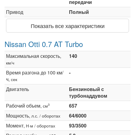
передачи
Привод
Полный
Показать все характеристики
Nissan Otti 0.7 AT Turbo
Максимальная скорость,
140
км/ч
Время разгона до 100 км/
-
ч,
сек
Двигатель
Бензиновый с
турбонаддувом
Рабочий объем,
657
3
см
Мощность,
64/6000
л.с. / оборотах
Момент,
93/3500
Н·м / оборотах