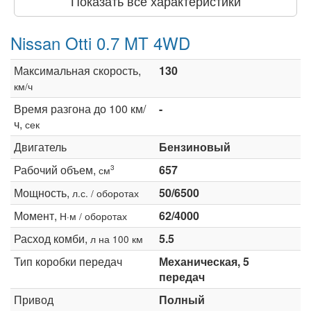
Показать все характеристики
Nissan Otti 0.7 MT 4WD
Максимальная скорость,
130
км/ч
Время разгона до 100 км/
-
ч,
сек
Двигатель
Бензиновый
Рабочий объем,
657
3
см
Мощность,
50/6500
л.с. / оборотах
Момент,
62/4000
Н·м / оборотах
Расход комби,
5.5
л на 100 км
Тип коробки передач
Механическая, 5
передач
Привод
Полный