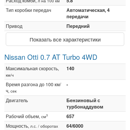
Расход комби,
5.8
л на 100 км
Тип коробки передач
Автоматическая, 4
передачи
Привод
Передний
Показать все характеристики
Nissan Otti 0.7 AT Turbo 4WD
Максимальная скорость,
140
км/ч
Время разгона до 100 км/
-
ч,
сек
Двигатель
Бензиновый с
турбонаддувом
Рабочий объем,
657
3
см
Мощность,
64/6000
л.с. / оборотах