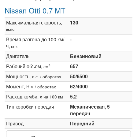
Nissan Otti 0.7 MT
Максимальная скорость,
130
км/ч
Время разгона до 100 км/
-
ч,
сек
Двигатель
Бензиновый
Рабочий объем,
657
3
см
Мощность,
50/6500
л.с. / оборотах
Момент,
62/4000
Н·м / оборотах
Расход комби,
5.2
л на 100 км
Тип коробки передач
Механическая, 5
передач
Привод
Передний