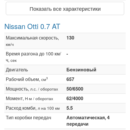
Показать все характеристики
Nissan Otti 0.7 AT
Максимальная скорость,
130
км/ч
Время разгона до 100 км/
-
ч,
сек
Двигатель
Бензиновый
Рабочий объем,
657
3
см
Мощность,
50/6500
л.с. / оборотах
Момент,
62/4000
Н·м / оборотах
Расход комби,
5.5
л на 100 км
Тип коробки передач
Автоматическая, 4
передачи