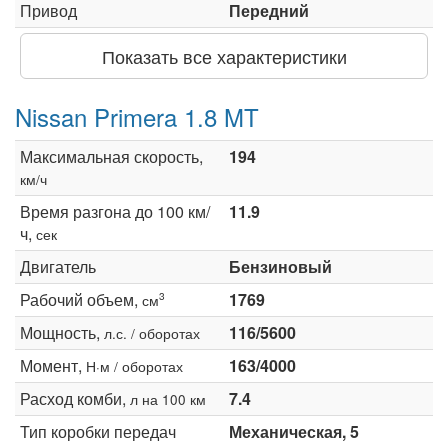
Привод
Передний
Показать все характеристики
Nissan Primera 1.8 MT
Максимальная скорость,
194
км/ч
Время разгона до 100 км/
11.9
ч,
сек
Двигатель
Бензиновый
Рабочий объем,
1769
3
см
Мощность,
116/5600
л.с. / оборотах
Момент,
163/4000
Н·м / оборотах
Расход комби,
7.4
л на 100 км
Тип коробки передач
Механическая, 5