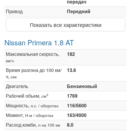
передач
Привод
Передний
Показать все характеристики
Nissan Primera 1.8 AT
Максимальная скорость,
182
км/ч
Время разгона до 100 км/
13.6
ч,
сек
Двигатель
Бензиновый
Рабочий объем,
1769
3
см
Мощность,
116/5600
л.с. / оборотах
Момент,
163/4000
Н·м / оборотах
Расход комби,
8.0
л на 100 км