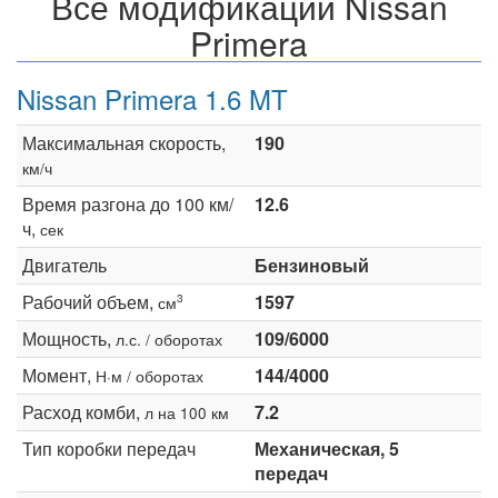
Все модификации Nissan
Primera
Nissan Primera 1.6 MT
Максимальная скорость,
190
км/ч
Время разгона до 100 км/
12.6
ч,
сек
Двигатель
Бензиновый
Рабочий объем,
1597
3
см
Мощность,
109/6000
л.с. / оборотах
Момент,
144/4000
Н·м / оборотах
Расход комби,
7.2
л на 100 км
Тип коробки передач
Механическая, 5
передач