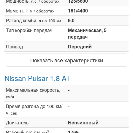
Мощность,
125/5600
л.с. / оборотах
Момент,
161/4400
Н·м / оборотах
Расход комби,
9.0
л на 100 км
Тип коробки передач
Механическая, 5
передач
Привод
Передний
Показать все характеристики
Nissan Pulsar 1.8 AT
Максимальная скорость,
-
км/ч
Время разгона до 100 км/
-
ч,
сек
Двигатель
Бензиновый
Рабочий объем,
1769
3
см