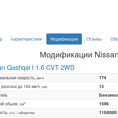
р
Характеристики
Модификации
Отзывы
Обо
Модификации Nissan
an Qashqai I 1.6 CVT 2WD
мальная скорость,
174
км/ч
разгона до 100 км/ч,
13
сек
тель
Бензино
ий объем,
1598
3
см
сть,
115/6000
л.с. / оборотах