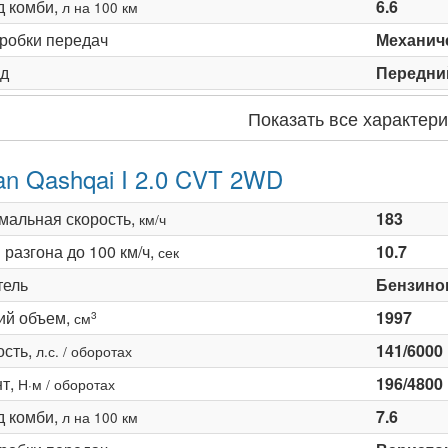
д комби,
6.6
л на 100 км
оробки передач
Механиче
д
Передни
Показать все характери
an Qashqai I 2.0 CVT 2WD
мальная скорость,
183
км/ч
разгона до 100 км/ч,
10.7
сек
тель
Бензино
ий объем,
1997
3
см
сть,
141/6000
л.с. / оборотах
т,
196/4800
Н·м / оборотах
д комби,
7.6
л на 100 км