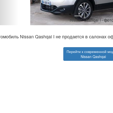
Nissan Qashqai I - фот
омобиль Nissan Qashqai I не продается в салонах о
Перейти к современной мо
Nissan Qashqai