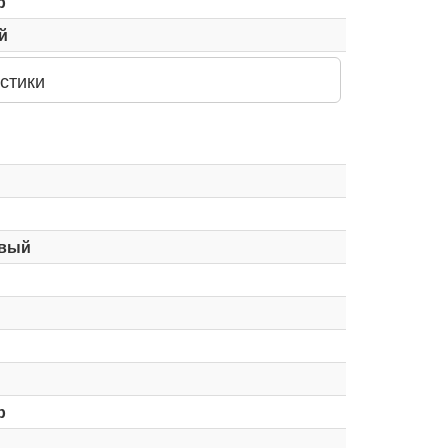
р
й
стики
вый
р