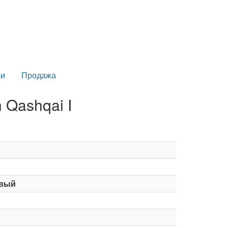
и
Продажа
 Qashqai I
вый