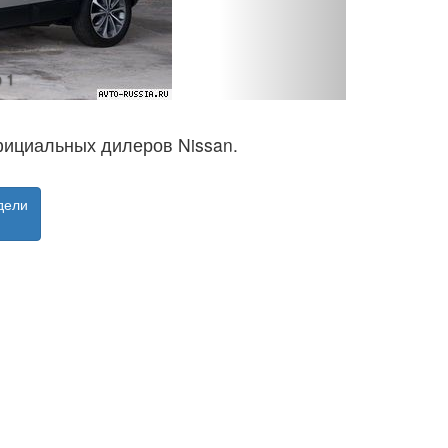
о 2
фициальных дилеров Nissan.
дели