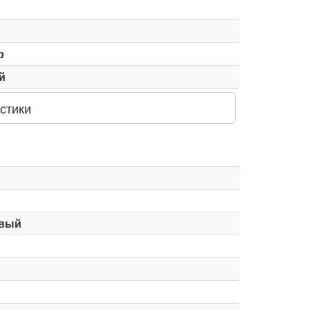
р
й
стики
вый