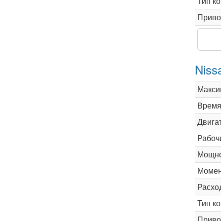
Тип к
Приво
Niss
Макси
Время 
Двига
Рабоч
Мощно
Момен
Расхо
Тип к
Приво