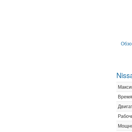
Обзо
Niss
Макси
Время 
Двига
Рабоч
Мощно