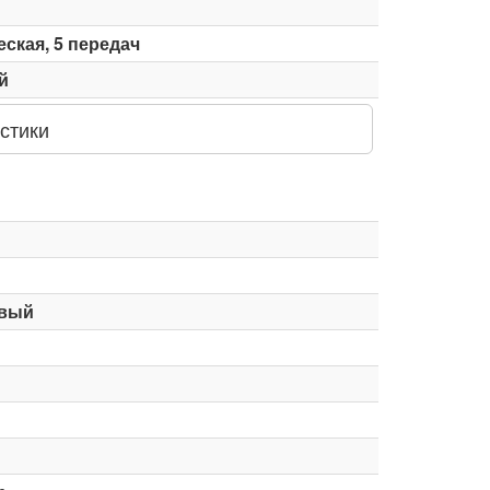
ская, 5 передач
й
стики
вый