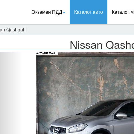
Экзамен ПДД
Каталог авто
Каталог м
an Qashqai I
Nissan Qashq
Назад