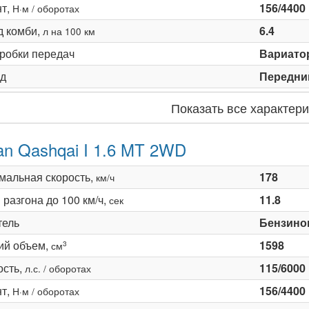
т,
156/4400
Н·м / оборотах
д комби,
6.4
л на 100 км
оробки передач
Вариато
д
Передни
Показать все характери
an Qashqai I 1.6 MT 2WD
мальная скорость,
178
км/ч
разгона до 100 км/ч,
11.8
сек
тель
Бензино
ий объем,
1598
3
см
сть,
115/6000
л.с. / оборотах
т,
156/4400
Н·м / оборотах