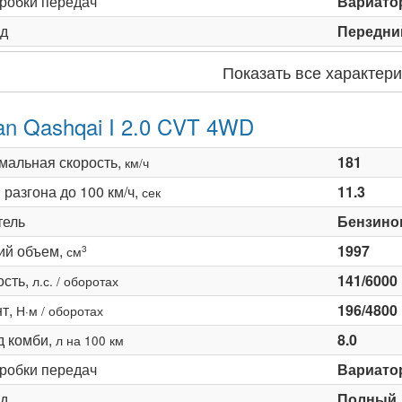
оробки передач
Вариато
д
Передни
Показать все характери
an Qashqai I 2.0 CVT 4WD
мальная скорость,
181
км/ч
разгона до 100 км/ч,
11.3
сек
тель
Бензино
ий объем,
1997
3
см
сть,
141/6000
л.с. / оборотах
т,
196/4800
Н·м / оборотах
д комби,
8.0
л на 100 км
оробки передач
Вариато
д
Полный