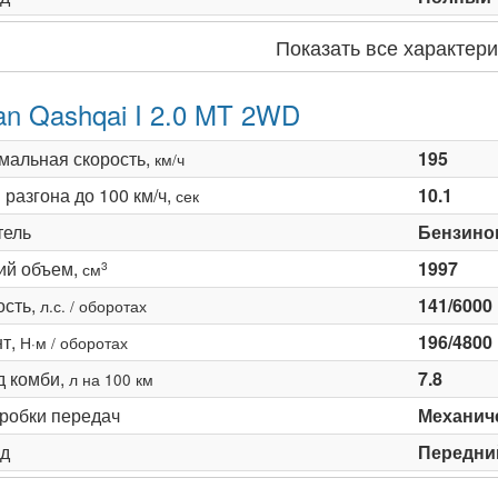
Показать все характери
an Qashqai I 2.0 MT 2WD
мальная скорость,
195
км/ч
разгона до 100 км/ч,
10.1
сек
тель
Бензино
ий объем,
1997
3
см
сть,
141/6000
л.с. / оборотах
т,
196/4800
Н·м / оборотах
д комби,
7.8
л на 100 км
оробки передач
Механиче
д
Передни