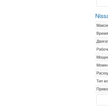
Niss
Макси
Время 
Двига
Рабоч
Мощно
Момен
Расхо
Тип к
Приво