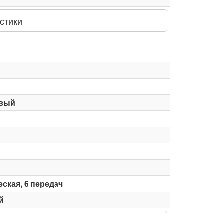
стики
вый
ская, 6 передач
й