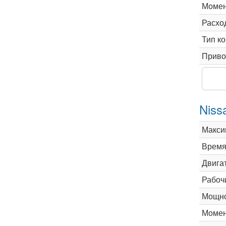
Момен
Расхо
Тип к
Приво
Niss
Макси
Время 
Двига
Рабоч
Мощно
Момен