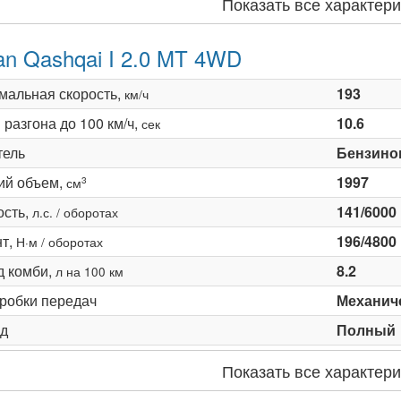
Показать все характери
an Qashqai I 2.0 MT 4WD
мальная скорость,
193
км/ч
разгона до 100 км/ч,
10.6
сек
тель
Бензино
ий объем,
1997
3
см
сть,
141/6000
л.с. / оборотах
т,
196/4800
Н·м / оборотах
д комби,
8.2
л на 100 км
оробки передач
Механиче
д
Полный
Показать все характери