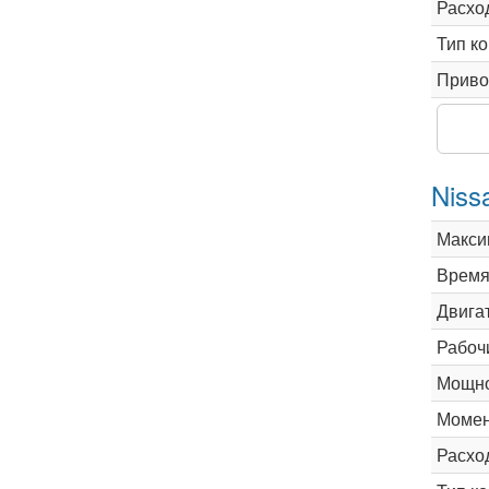
Расхо
Тип к
Приво
Niss
Макси
Время 
Двига
Рабоч
Мощно
Момен
Расхо