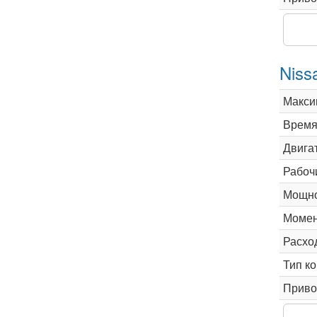
Niss
Макси
Время 
Двига
Рабоч
Мощно
Момен
Расхо
Тип к
Приво