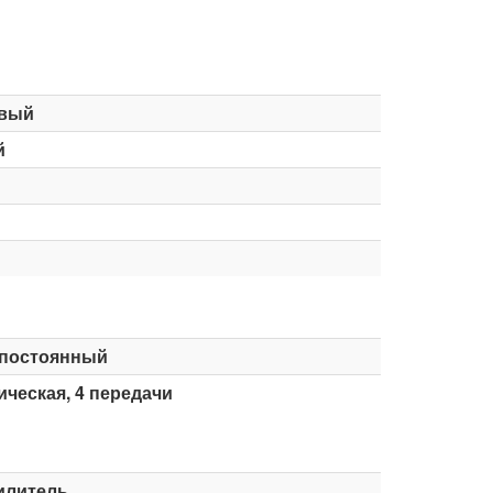
вый
й
постоянный
ческая, 4 передачи
илитель