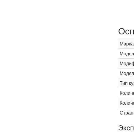
Осн
Марка
Модел
Модиф
Модел
Тип ку
Колич
Колич
Стран
Эксп