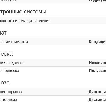
тронные системы
ронные системы управления
мат
ление климатом
Кондици
еска
няя подвеска
Независ
я подвеска
Полузав
оза
ние тормоза
Дисковы
е тормоза
Дисковы