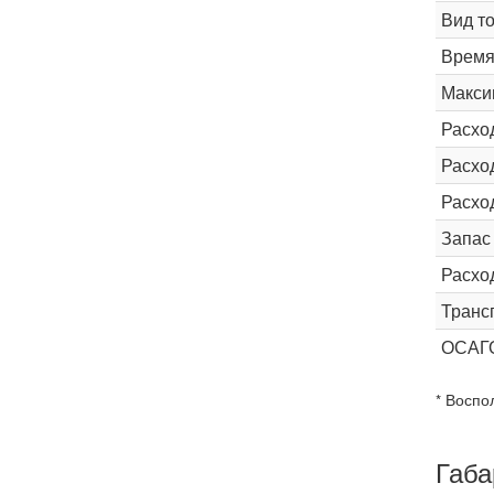
Вид т
Время 
Макси
Расхо
Расход
Расхо
Запас
Расхо
Транс
ОСАГ
* Воспо
Габа