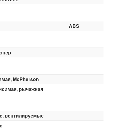
ABS
онер
имая, McPherson
исимая, рычажная
е, вентилируемые
е