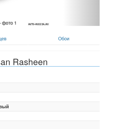
 - фото 2
цев
Обои
san Rasheen
вый