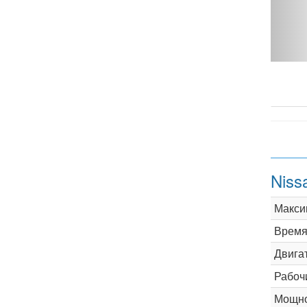
AT 4WD - фото 1
Niss
Макси
Время 
Двига
Рабоч
Мощно