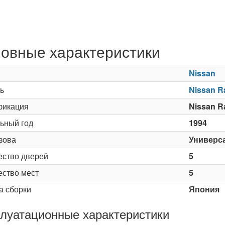
овные характеристики
Nissan
ь
Nissan R
икация
Nissan R
ьный год
1994
зова
Универс
ество дверей
5
ество мест
5
а сборки
Япония
луатационные характеристики