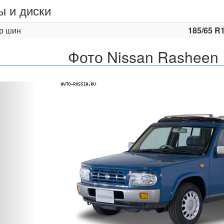
 и диски
р шин
185/65 R
Фото Nissan Rasheen
Назад