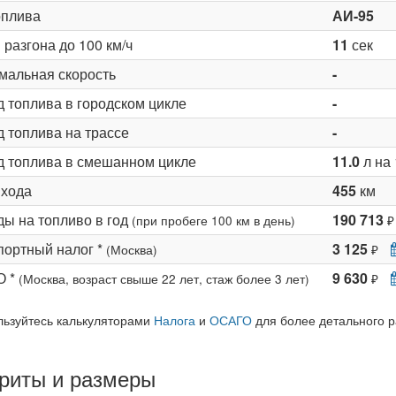
оплива
АИ-95
разгона до 100 км/ч
11
сек
мальная скорость
-
д топлива в городском цикле
-
 топлива на трассе
-
д топлива в смешанном цикле
11.0
л на 
 хода
455
км
ды на топливо в год
190 713
(при пробеге 100 км в день)
₽
портный налог *
3 125
(Москва)
₽
О *
9 630
(Москва, возраст свыше 22 лет, стаж более 3 лет)
₽
льзуйтесь калькуляторами
Налога
и
ОСАГО
для более детального р
риты и размеры