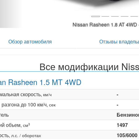
Nissan Rasheen 1.8 AT 4WD
Обзор автомобиля
Отзывы владель
Все модификации Nis
an Rasheen 1.5 MT 4WD
мальная скорость,
-
км/ч
разгона до 100 км/ч,
-
сек
тель
Бензино
ий объем,
1497
3
см
сть,
105/6000
л.с. / оборотах