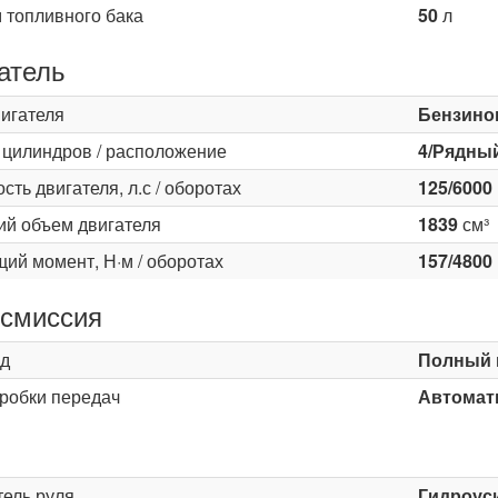
 топливного бака
50
л
атель
вигателя
Бензино
 цилиндров / расположение
4/Рядны
ть двигателя, л.с / оборотах
125/6000
ий объем двигателя
1839
см³
ий момент, Н·м / оборотах
157/4800
смиссия
д
Полный 
оробки передач
Автомати
ь
тель руля
Гидроус