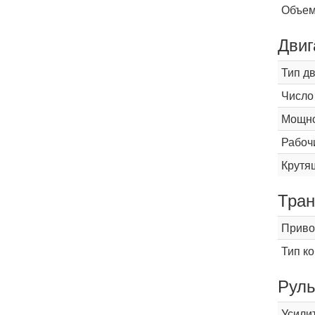
Объем
Двиг
Тип д
Число
Мощнос
Рабоч
Крутящ
Тран
Приво
Тип к
Рул
Усили