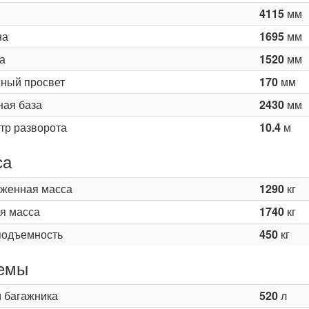
4115
мм
на
1695
мм
а
1520
мм
ный просвет
170
мм
ная база
2430
мм
тр разворота
10.4
м
са
женная масса
1290
кг
я масса
1740
кг
подъемность
450
кг
емы
 багажника
520
л