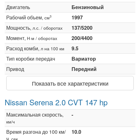
Двигатель
Бензиновый
Рабочий объем,
1997
3
см
Мощность,
137/5200
л.с. / оборотах
Момент,
200/4400
Н·м / оборотах
Расход комби,
9.5
л на 100 км
Тип коробки передач
Вариатор
Привод
Передний
Показать все характеристики
Nissan Serena 2.0 CVT 147 hp
Максимальная скорость,
-
км/ч
Время разгона до 100 км/
10.0
ч,
сек