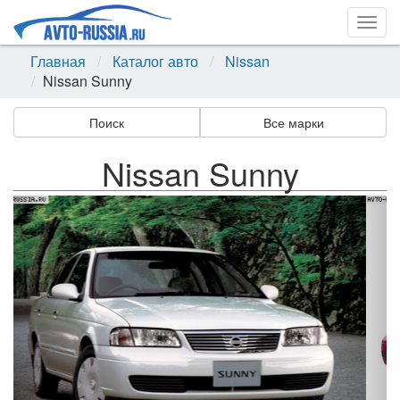
Togg
navig
Главная
Каталог авто
Nissan
Nissan Sunny
Поиск
Все марки
Nissan Sunny
Назад
Впер