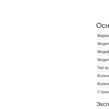
Осн
Марка
Модел
Модиф
Модел
Тип ку
Колич
Колич
Стран
Эксп