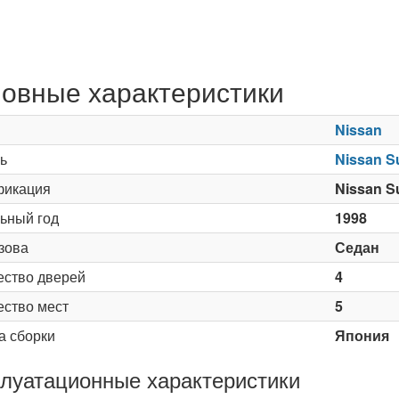
овные характеристики
Nissan
ь
Nissan S
икация
Nissan S
ьный год
1998
зова
Седан
ество дверей
4
ество мест
5
а сборки
Япония
луатационные характеристики