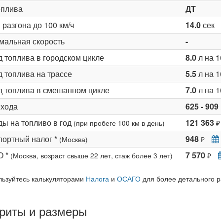
оплива
ДТ
разгона до 100 км/ч
14.0
сек
мальная скорость
-
д топлива в городском цикле
8.0
л на 1
 топлива на трассе
5.5
л на 1
д топлива в смешанном цикле
7.0
л на 1
 хода
625 - 909
ды на топливо в год
121 363
(при пробеге 100 км в день)
₽
портный налог *
948
(Москва)
₽
О *
7 570
(Москва, возраст свыше 22 лет, стаж более 3 лет)
₽
льзуйтесь калькуляторами
Налога
и
ОСАГО
для более детального р
риты и размеры