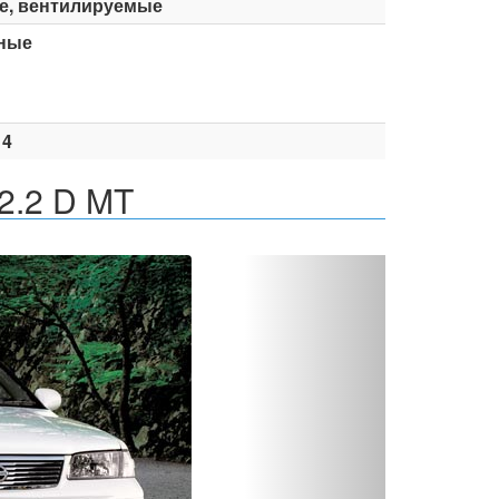
е, вентилируемые
ные
14
2.2 D MT
Вперед