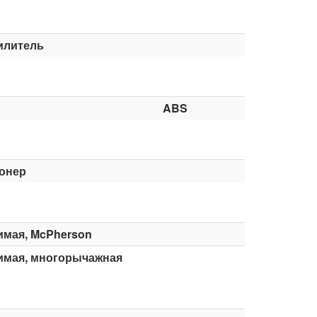
илитель
ABS
онер
имая, McPherson
имая, многорычажная