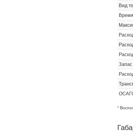
Вид т
Время 
Макси
Расхо
Расход
Расхо
Запас
Расхо
Транс
ОСАГ
* Воспо
Габа