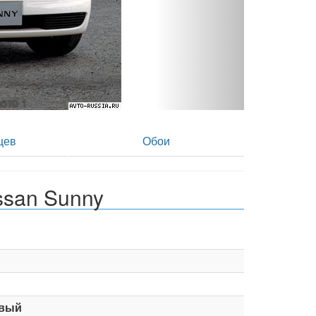
ото 2
цев
Обои
ssan Sunny
вый