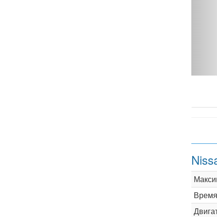
Niss
Макси
Время 
Двига