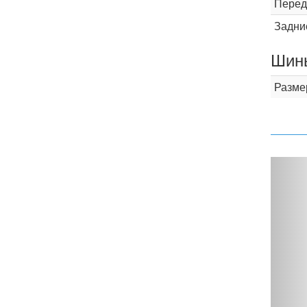
Перед
Задни
Шины
Разме