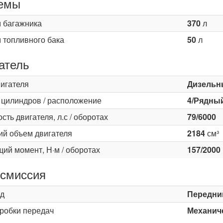
емы
 багажника
370
л
 топливного бака
50
л
атель
вигателя
Дизельн
 цилиндров / расположение
4/Рядны
ть двигателя, л.с / оборотах
79/6000
ий объем двигателя
2184
см³
ий момент, Н·м / оборотах
157/2000
смиссия
д
Передни
оробки передач
Механиче