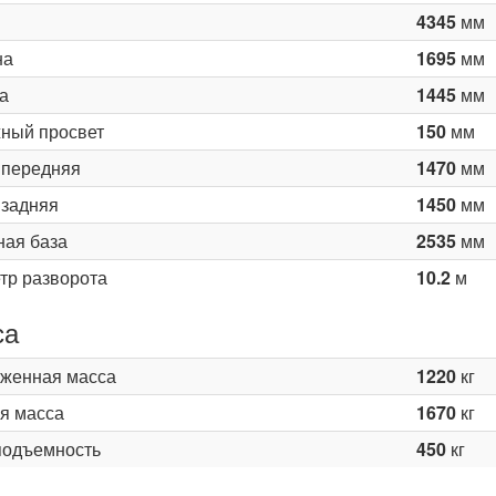
4345
мм
на
1695
мм
а
1445
мм
ный просвет
150
мм
 передняя
1470
мм
 задняя
1450
мм
ная база
2535
мм
тр разворота
10.2
м
са
женная масса
1220
кг
я масса
1670
кг
подъемность
450
кг