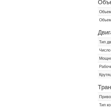
Объ
Объем
Объем
Двиг
Тип д
Число
Мощнос
Рабоч
Крутящ
Тран
Приво
Тип к