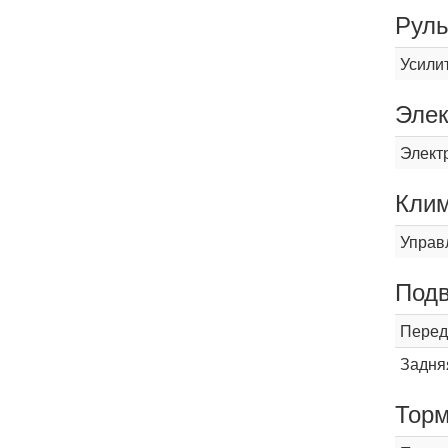
Рул
Усили
Элек
Элект
Кли
Управ
Подв
Перед
Задня
Торм