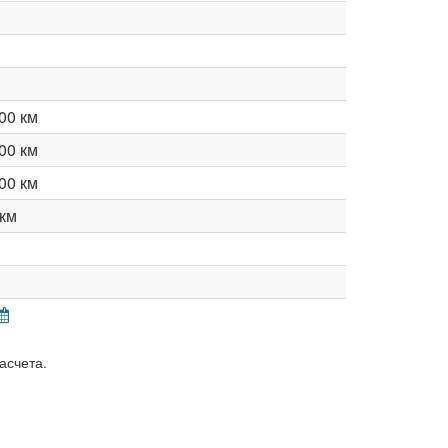
00 км
00 км
00 км
км
асчета.