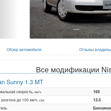
Nissan Sunny 2.2 D MT - ф
Обзор автомобиля
Отзывы владель
Все модификации Ni
an Sunny 1.3 MT
мальная скорость,
165
км/ч
разгона до 100 км/ч,
13.5
сек
тель
Бензино