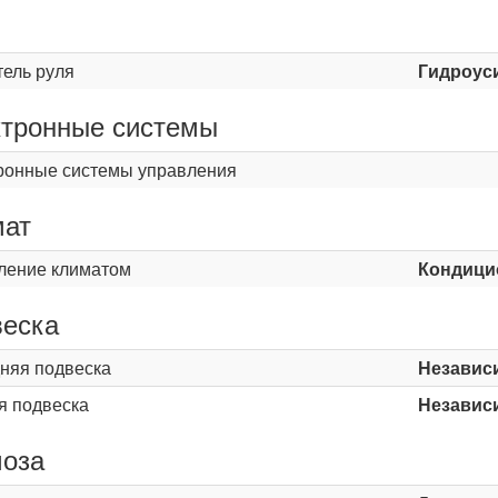
ь
тель руля
Гидроус
тронные системы
ронные системы управления
мат
ление климатом
Кондици
еска
няя подвеска
Независ
я подвеска
Независ
оза