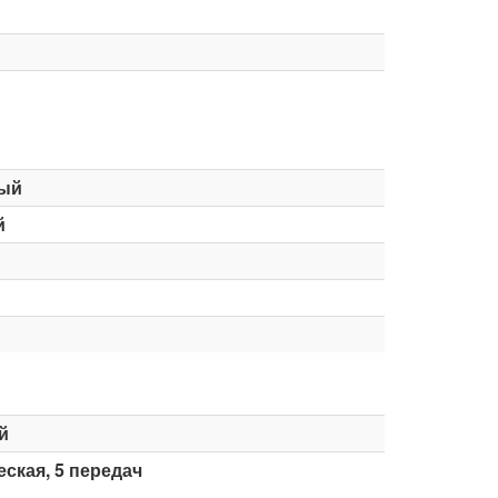
ый
й
й
ская, 5 передач