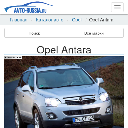
Togg
navig
Главная
Каталог авто
Opel
Opel Antara
Поиск
Все марки
Opel Antara
Назад
Впер