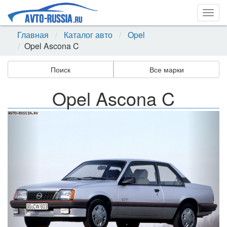
Togg
navig
Главная
Каталог авто
Opel
Opel Ascona C
Поиск
Все марки
Opel Ascona C
Назад
Впер