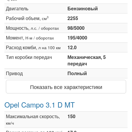
Двигатель
Бензиновый
Рабочий объем,
2255
3
см
Мощность,
98/5000
л.с. / оборотах
Момент,
195/4000
Н·м / оборотах
Расход комби,
12.0
л на 100 км
Тип коробки передач
Механическая, 5
передач
Привод
Полный
Показать все характеристики
Opel Campo 3.1 D MT
Максимальная скорость,
150
км/ч