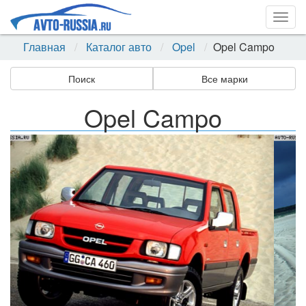
Togg
navig
Главная
Каталог авто
Opel
Opel Campo
Поиск
Все марки
Opel Campo
Назад
Впер