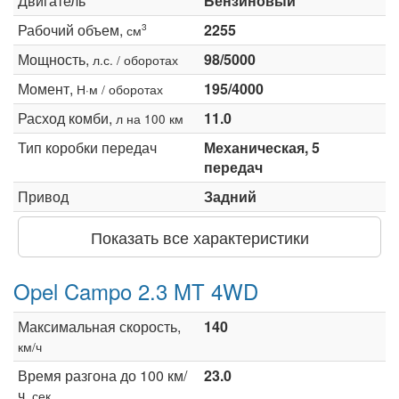
Двигатель
Бензиновый
Рабочий объем,
2255
3
см
Мощность,
98/5000
л.с. / оборотах
Момент,
195/4000
Н·м / оборотах
Расход комби,
11.0
л на 100 км
Тип коробки передач
Механическая, 5
передач
Привод
Задний
Показать все характеристики
Opel Campo 2.3 MT 4WD
Максимальная скорость,
140
км/ч
Время разгона до 100 км/
23.0
ч,
сек