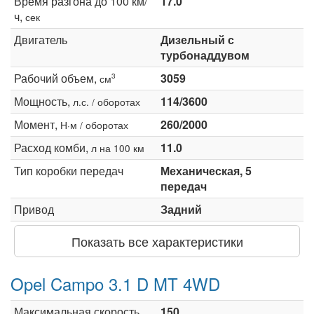
Время разгона до 100 км/
17.0
ч,
сек
Двигатель
Дизельный с
турбонаддувом
Рабочий объем,
3059
3
см
Мощность,
114/3600
л.с. / оборотах
Момент,
260/2000
Н·м / оборотах
Расход комби,
11.0
л на 100 км
Тип коробки передач
Механическая, 5
передач
Привод
Задний
Показать все характеристики
Opel Campo 3.1 D MT 4WD
Максимальная скорость,
150