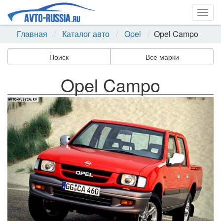
Togg
navig
Главная
Каталог авто
Opel
Opel Campo
Поиск
Все марки
Opel Campo
Назад
Впер